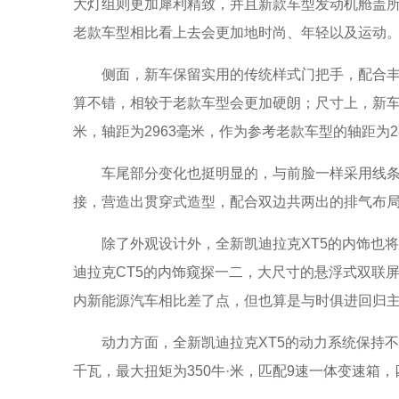
大灯组则更加犀利精致，并且新款车型发动机舱盖
老款车型相比看上去会更加地时尚、年轻以及运动
侧面，新车保留实用的传统样式门把手，配合
算不错，相较于老款车型会更加硬朗；尺寸上，新车的三位
米，轴距为2963毫米，作为参考老款车型的轴距为
车尾部分变化也挺明显的，与前脸一样采用线
接，营造出贯穿式造型，配合双边共两出的排气布
除了外观设计外，全新凯迪拉克XT5的内饰也
迪拉克CT5的内饰窥探一二，大尺寸的悬浮式双联屏
内新能源汽车相比差了点，但也算是与时俱进回归
动力方面，全新凯迪拉克XT5的动力系统保持不变
千瓦，最大扭矩为350牛·米，匹配9速一体变速箱