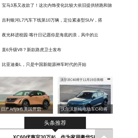
宝马3系又改款了！这次内饰变化比较大依旧提供轿跑和旅
吉利银河L7汽车下线第10万辆，定位紧凑型SUV，搭
夜光杯进校园·喀什日记愿你是海底的浪，风中的云
直6升级V8？新款路虎卫士发布
比亚迪秦L，只是中国新能源神车时代的开始
日产Ariya在美国开启
沃尔沃新纯电动车C40将
头条推荐
XC60优惠完30万起，作为家用豪华SU