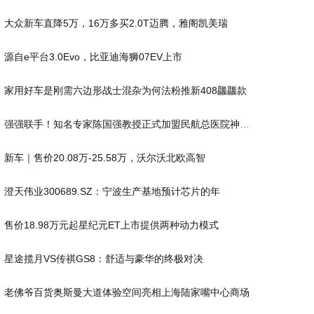
大众新车直降5万，16万多买2.0T迈腾，雅阁凯美瑞
源自e平台3.0Evo，比亚迪海狮07EV上市
家用好车是刚需六边形战士混杂为何法粉推新408龘龘款
强强联手！知名专家陈国强教授正式加盟民航总医院神经外
新车｜售价20.08万-25.58万，沃尔沃北欧高智
澄天伟业300689.SZ：宁波生产基地预计芯片的年
售价18.98万元起星纪元ET上市提供两种动力模式
星途揽月VS传祺GS8：舒适与豪华的终极对决
老佛爷百货奥斯曼大道体验空间亮相上海陆家嘴中心商场