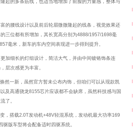
所隆起的多条筋线，也适当地增加了前脸的力量感，整体与
。
丰富的腰线设计以及前后轮眉微微隆起的线条，视觉效果还
都有所增加，其长宽高分别为4888/1957/1698毫
2857毫米，新车的车内空间表现进一步得到提升。
条更加细长的灯组设计，简洁大气，并由中间镀铬饰条连
局，层次感更为丰富。
将焕然一新，虽然官方暂未公布内饰，但咱们可以从现款凯
以及高通骁龙8155芯片应该都不会缺席，虽然科技感与国
主流了。
，搭载2.0T发动机+48V轻混系统，发动机最大功率169
，四驱版车型将会配备适时四驱系统。