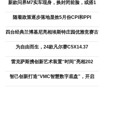
新款问界M7实车现身，换封闭前脸，或搭1
随着政策逐步落地显效5月份CPI和PPI
四台经典兰博基尼亮相埃斯特庄园优雅竞赛古
为自由而生，24款凡尔赛C5X14.37
雷克萨斯携创新艺术装置“时间”亮相202
智己创新打造“VMC智慧数字底盘”，开启