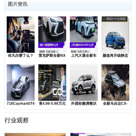
图片资讯
你凡尔赛了么？
雷克萨斯全新NX
上汽大通全新车
颜值再升级静态
低价还是质价？
上市售价31.8
型MAXUSMIF
实拍一汽-大众全
降价
新
718CaymanGT4RS
售4.98-5.98万元
外观轻微调整沃
全新马自达CX-
领衔
五菱Na
尔沃发布海外版
50越野SUV正
XC
行业观察