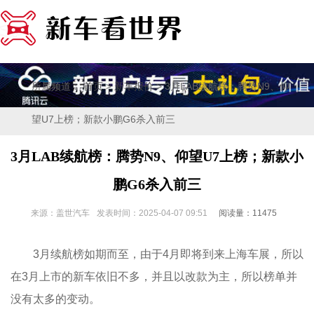
所属频道：
>
> 3月LAB续航榜：腾势N9、仰
首页
新车报价
望U7上榜；新款小鹏G6杀入前三
3月LAB续航榜：腾势N9、仰望U7上榜；新款小
鹏G6杀入前三
来源：盖世汽车
发表时间：2025-04-07 09:51
阅读量：11475
3月续航榜如期而至，由于4月即将到来上海车展，所以
在3月上市的新车依旧不多，并且以改款为主，所以榜单并
没有太多的变动。