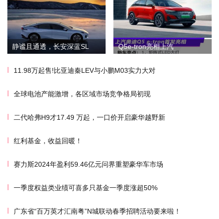
静谧且通透，长安深蓝SL
Q5e-tron亮相上汽
11.98万起售!比亚迪秦LEV与小鹏M03实力大对
全球电池产能激增，各区域市场竞争格局初现
二代哈弗H9才17.49 万起，一口价开启豪华越野新
红利基金，收益回暖！
赛力斯2024年盈利59.46亿元问界重塑豪华车市场
一季度权益类业绩可喜多只基金一季度涨超50%
广东省“百万英才汇南粤”N城联动春季招聘活动要来啦！