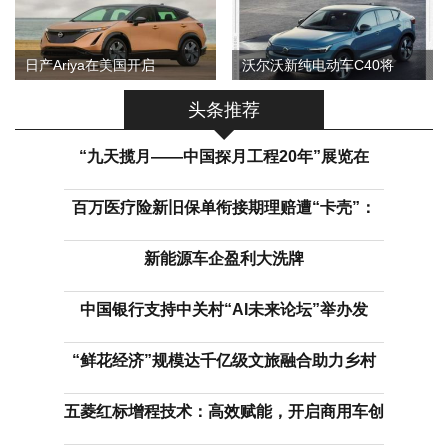
日产Ariya在美国开启
沃尔沃新纯电动车C40将
头条推荐
“九天揽月——中国探月工程20年”展览在
百万医疗险新旧保单衔接期理赔遭“卡壳”：
新能源车企盈利大洗牌
中国银行支持中关村“AI未来论坛”举办发
“鲜花经济”规模达千亿级文旅融合助力乡村
五菱红标增程技术：高效赋能，开启商用车创