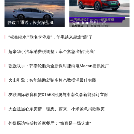
静谧且通透，长安深蓝SL
Q5e-tron亮相上汽
“权益缩水”“联名卡停发”，羊毛越来越难“薅”了
超豪华小汽车消费税调整：车企紧急出招“兜底”
强强联手：韩泰轮胎为全新保时捷纯电Macan提供原厂
火山引擎：智能辅助驾驶多模态数据湖最佳实践
友联国际教育租赁01563附属与湖南久森新能源订立融
大企担当心系灾情，理想、蔚来、小米紧急捐款赈灾
外媒探访特斯拉首家餐厅：“简直是一场灾难”