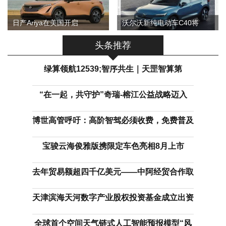
日产Ariya在美国开启
沃尔沃新纯电动车C40将
头条推荐
绿算领航12539;智序共生｜天罡智算第
“在一起，共守护”奇瑞-榕江公益战略迈入
博世高管呼吁：高阶智驾必须收费，免费普及
宝骏云海俊雅版携限定车色亮相8月上市
去年贸易额超四千亿美元——中阿经贸合作取
天津滨海天河数字产业股权投资基金成立出资
全球首个空间天气链式人工智能预报模型“风