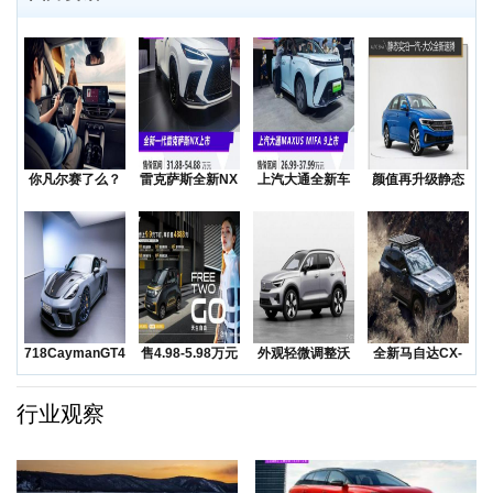
你凡尔赛了么？
雷克萨斯全新NX
上汽大通全新车
颜值再升级静态
低价还是质价？
上市售价31.8
型MAXUSMIF
实拍一汽-大众全
降价
新
718CaymanGT4RS
售4.98-5.98万元
外观轻微调整沃
全新马自达CX-
领衔
五菱Na
尔沃发布海外版
50越野SUV正
XC
行业观察