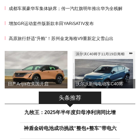
成都车展豪华车集体缺席；传一汽红旗明年推出华为全栈解
增加GR运动套件版新款丰田YARiSATIV发布
高原旅行舒适“升舱”！苏州金龙海格V9重新定义雪山出
日产Ariya在美国开启
沃尔沃新纯电动车C40将
头条推荐
九牧王：2025年半年度归母净利润同比增
神盾金砖电池成功挑战“整包+整车”带电六