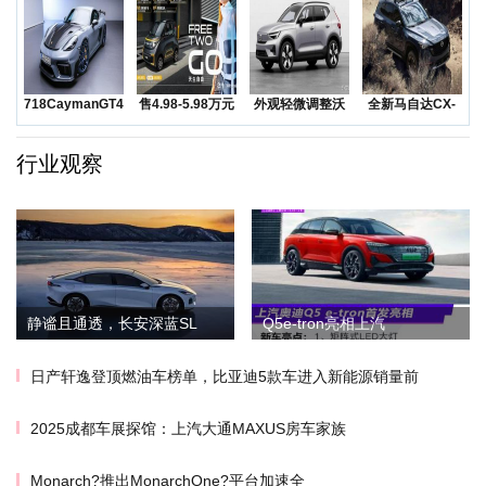
718CaymanGT4RS
售4.98-5.98万元
外观轻微调整沃
全新马自达CX-
领衔
五菱Na
尔沃发布海外版
50越野SUV正
XC
行业观察
静谧且通透，长安深蓝SL
Q5e-tron亮相上汽
日产轩逸登顶燃油车榜单，比亚迪5款车进入新能源销量前
2025成都车展探馆：上汽大通MAXUS房车家族
Monarch?推出MonarchOne?平台加速全