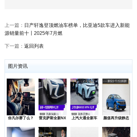
上一篇：
日产轩逸登顶燃油车榜单，比亚迪5款车进入新能
源销量前十丨2025年7月燃
下一篇：
返回列表
图片资讯
你凡尔赛了么？
雷克萨斯全新NX
上汽大通全新车
颜值再升级静态
低价还是质价？
上市售价31.8
型MAXUSMIF
实拍一汽-大众全
降价
新