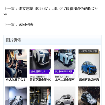
上一篇：
维立志博-B09887：LBL-047取得NMPA的IND批
准
下一篇：
返回列表
图片资讯
你凡尔赛了么？
雷克萨斯全新NX
上汽大通全新车
颜值再升级静态
低价还是质价？
上市售价31.8
型MAXUSMIF
实拍一汽-大众全
降价
新