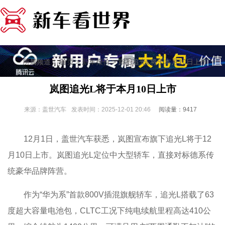
所属频道：
>
> 岚图追光L将于本月10日上市
首页
新车报价
岚图追光L将于本月10日上市
来源：盖世汽车
发表时间：2025-12-01 20:46
阅读量：9417
12月1日，盖世汽车获悉，岚图宣布旗下追光L将于12
月10日上市。岚图追光L定位中大型轿车，直接对标德系传
统豪华品牌阵营。
作为“华为系”首款800V插混旗舰轿车，追光L搭载了63
度超大容量电池包，CLTC工况下纯电续航里程高达410公