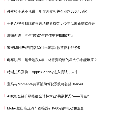
外卖筷子从不说谎，现存外卖相关企业超350.4万家
手机APP强制跳转损害消费者权益，今年以来新增软件开
庆阳西峰：五年“菌路”年产值突破5850万元
宏光MINIEV四门版301km臻享+款置换补贴价5
电车脱节，销量连跌4年，林肯贾鸣镝的星火仍未能燎原？
特斯拉终妥协！AppleCarPlay进入测试，未来
宝马与Momenta共研辅助驾驶系统将首搭BMWiX
AI赋能全链升级搭建全球林木业“共赢桥梁”——写在2
Molex推出高压汽车连接器eHV60确保电动和混合