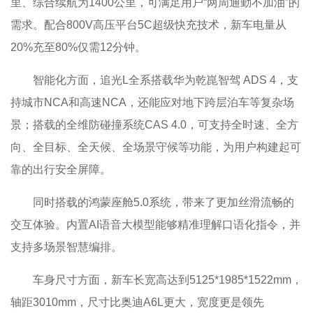
里、综合续航为1400公里，可满足用户“两周通勤不加油”的
需求。配合800V高压平台5C超级快充技术，新车电量从
20%充至80%仅需12分钟。
智能化方面，追光L全系搭载华为乾崑智驾 ADS 4，支
持城市NCA和高速NCA，还能应对地下跨层泊车等复杂场
景；搭载的全维防碰撞系统CAS 4.0，可支持全时速、全方
向、全目标、全天候、全场景守候等功能，为用户构建起可
靠的出行安全屏障。
同时搭载的鸿蒙座舱5.0系统，带来了更加丝滑流畅的
交互体验。内置AI语音大模型能够精准理解口语化指令，并
支持多场景智慧编排。
车身尺寸方面，新车长宽高达到5125*1985*1522mm，
轴距3010mm，尺寸比奥迪A6L更大，宽度更是领先