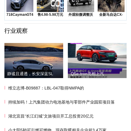
718CaymanGT4RS
售4.98-5.98万元
外观轻微调整沃
全新马自达CX-
领衔
五菱Na
尔沃发布海外版
50越野SUV正
XC
行业观察
静谧且通透，长安深蓝SL
Q5e-tron亮相上汽
维立志博-B09887：LBL-047取得NMPA的
持续加码！上汽集团动力电池基地与零部件产业园双项目落
湖北宜昌“长江幻城”文旅项目开工总投资20亿元
小太阳5秒可引燃可燃物，现存取暖相关企业超3.4万家