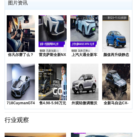
图片资讯
你凡尔赛了么？
雷克萨斯全新NX
上汽大通全新车
颜值再升级静态
低价还是质价？
上市售价31.8
型MAXUSMIF
实拍一汽-大众全
降价
新
718CaymanGT4RS
售4.98-5.98万元
外观轻微调整沃
全新马自达CX-
领衔
五菱Na
尔沃发布海外版
50越野SUV正
XC
行业观察