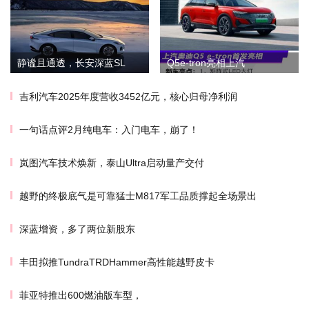
静谧且通透，长安深蓝SL
Q5e-tron亮相上汽
吉利汽车2025年度营收3452亿元，核心归母净利润
一句话点评2月纯电车：入门电车，崩了！
岚图汽车技术焕新，泰山Ultra启动量产交付
越野的终极底气是可靠猛士M817军工品质撑起全场景出
深蓝增资，多了两位新股东
丰田拟推TundraTRDHammer高性能越野皮卡
菲亚特推出600燃油版车型，