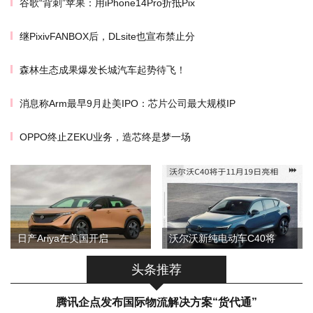
谷歌“背刺”苹果：用iPhone14Pro折抵Pix
继PixivFANBOX后，DLsite也宣布禁止分
森林生态成果爆发长城汽车起势待飞！
消息称Arm最早9月赴美IPO：芯片公司最大规模IP
OPPO终止ZEKU业务，造芯终是梦一场
日产Ariya在美国开启
沃尔沃新纯电动车C40将
头条推荐
腾讯企点发布国际物流解决方案“货代通”