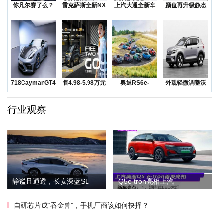
你凡尔赛了么？
雷克萨斯全新NX
上汽大通全新车
颜值再升级静态
低价还是质价？
上市售价31.8
型MAXUSMIF
实拍一汽-大众全
降价
新
718CaymanGT4RS
售4.98-5.98万元
奥迪RS6e-
外观轻微调整沃
领衔
五菱Na
tron/TTe-
尔沃发布海外版
XC
行业观察
静谧且通透，长安深蓝SL
Q5e-tron亮相上汽
自研芯片成“吞金兽”，手机厂商该如何抉择？