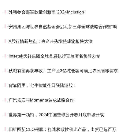
外籍参会嘉宾数量创新高“2024Inclusion·
安踏集团与世界自然基金会启动新三年全球战略合作暨“助
A股行情新热点：央企带头增持成渝板块大涨
Intertek天祥集团全球首席执行官兼著名领导力专
秋粮有望再获丰收！主产区3亿吨仓容可满足农民售粮需求
背靠阿里，七牛智能今日登陆港股！
广汽埃安与Momenta达成战略合作
世界第一领衔，2024中国壁球公开赛月底申城开战
四维图新CEO程鹏：打造极致性价比产品，出货已超百万