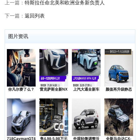
上一篇：
特斯拉任命北美和欧洲业务新负责人
下一篇：
返回列表
图片资讯
你凡尔赛了么？
雷克萨斯全新NX
上汽大通全新车
颜值再升级静态
低价还是质价？
上市售价31.8
型MAXUSMIF
实拍一汽-大众全
降价
新
718CaymanGT4RS
售4.98-5.98万元
外观轻微调整沃
全新马自达CX-