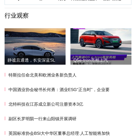
领衔
五菱Na
尔沃发布海外版
50越野SUV正
XC
行业观察
静谧且通透，长安深蓝SL
Q5e-tron亮相上汽
特斯拉任命北美和欧洲业务新负责人
中国酒业协会秘书长何勇：酒业ESG“正当时”，企业要
北特科技在江苏成立新公司注册资本3亿
副区长罗明陨一行来山阳镇开展调研
英国标准协会BSI大中华区董事总经理:人工智能将加快