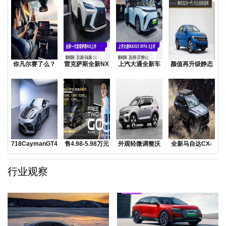
你凡尔赛了么？
雷克萨斯全新NX
上汽大通全新车
颜值再升级静态
低价还是质价？
上市售价31.8
型MAXUSMIF
实拍一汽-大众全
降价
新
718CaymanGT4RS
售4.98-5.98万元
外观轻微调整沃
全新马自达CX-
领衔
五菱Na
尔沃发布海外版
50越野SUV正
XC
行业观察