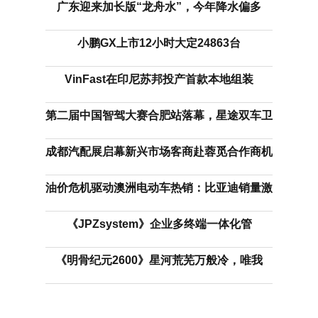
广东迎来加长版“龙舟水”，今年降水偏多
小鹏GX上市12小时大定24863台
VinFast在印尼苏邦投产首款本地组装
第二届中国智驾大赛合肥站落幕，星途双车卫
成都汽配展启幕新兴市场客商赴蓉觅合作商机
油价危机驱动澳洲电动车热销：比亚迪销量激
《JPZsystem》企业多终端一体化管
《明骨纪元2600》星河荒芜万般冷，唯我