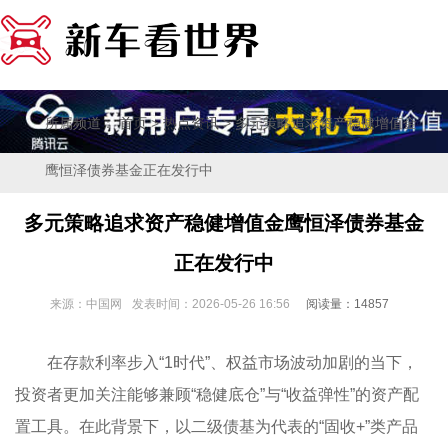
所属频道：
>
> 多元策略追求资产稳健增值金
首页
热点资讯
鹰恒泽债券基金正在发行中
多元策略追求资产稳健增值金鹰恒泽债券基金
正在发行中
来源：中国网
发表时间：2026-05-26 16:56
阅读量：14857
在存款利率步入“1时代”、权益市场波动加剧的当下，
投资者更加关注能够兼顾“稳健底仓”与“收益弹性”的资产配
置工具。在此背景下，以二级债基为代表的“固收+”类产品