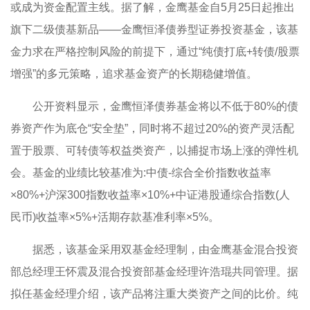
或成为资金配置主线。据了解，金鹰基金自5月25日起推出
旗下二级债基新品——金鹰恒泽债券型证券投资基金，该基
金力求在严格控制风险的前提下，通过“纯债打底+转债/股票
增强”的多元策略，追求基金资产的长期稳健增值。
公开资料显示，金鹰恒泽债券基金将以不低于80%的债
券资产作为底仓“安全垫”，同时将不超过20%的资产灵活配
置于股票、可转债等权益类资产，以捕捉市场上涨的弹性机
会。基金的业绩比较基准为:中债-综合全价指数收益率
×80%+沪深300指数收益率×10%+中证港股通综合指数(人
民币)收益率×5%+活期存款基准利率×5%。
据悉，该基金采用双基金经理制，由金鹰基金混合投资
部总经理王怀震及混合投资部基金经理许浩琨共同管理。据
拟任基金经理介绍，该产品将注重大类资产之间的比价。纯