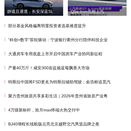
静谧且通透，长安深蓝SL
Q5e-tron亮相上汽
部分基金风格偏离明显投资者选基难度提升
“科创+数字”双轮驱动：宁波银行衢州分行陪伴科技企业
大通房车专用底盘上市开启中国房车产业协同新征程
产量40万斤！咸安300亩盆栽蓝莓飘香大市场
特斯拉中国将FSD更名为特斯拉辅助驾驶；俞浩称追觅汽
聚力贵州旅居共享多彩生活｜2026年贵州省旅居产业粤
4万级新标杆，拾月max终端火热交付中
BJ40增程长续航版点亮北京越野北汽男篮品牌之夜