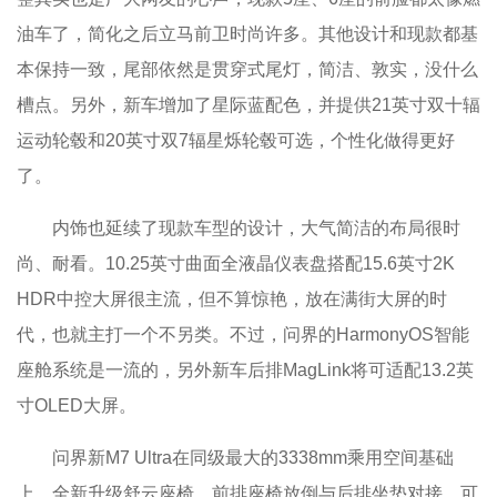
油车了，简化之后立马前卫时尚许多。其他设计和现款都基
本保持一致，尾部依然是贯穿式尾灯，简洁、敦实，没什么
槽点。另外，新车增加了星际蓝配色，并提供21英寸双十辐
运动轮毂和20英寸双7辐星烁轮毂可选，个性化做得更好
了。
内饰也延续了现款车型的设计，大气简洁的布局很时
尚、耐看。10.25英寸曲面全液晶仪表盘搭配15.6英寸2K
HDR中控大屏很主流，但不算惊艳，放在满街大屏的时
代，也就主打一个不另类。不过，问界的HarmonyOS智能
座舱系统是一流的，另外新车后排MagLink将可适配13.2英
寸OLED大屏。
问界新M7 Ultra在同级最大的3338mm乘用空间基础
上，全新升级舒云座椅。前排座椅放倒与后排坐垫对接，可