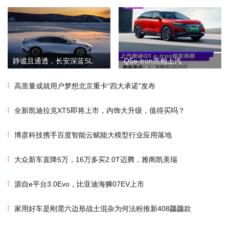
静谧且通透，长安深蓝SL
Q5e-tron亮相上汽
高质量成就用户梦想北京重卡“四大承诺”发布
全新凯迪拉克XT5即将上市，内饰大升级，值得买吗？
博彦科技携手百度智能云赋能大模型行业应用落地
大众新车直降5万，16万多买2.0T迈腾，雅阁凯美瑞
源自e平台3.0Evo，比亚迪海狮07EV上市
家用好车是刚需六边形战士混杂为何法粉推新408龘龘款