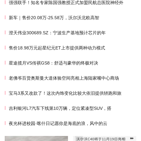
强强联手！知名专家陈国强教授正式加盟民航总医院神经外
新车｜售价20.08万-25.58万，沃尔沃北欧高智
澄天伟业300689.SZ：宁波生产基地预计芯片的年
售价18.98万元起星纪元ET上市提供两种动力模式
星途揽月VS传祺GS8：舒适与豪华的终极对决
老佛爷百货奥斯曼大道体验空间亮相上海陆家嘴中心商场
宝马3系又改款了！这次内饰变化比较大依旧提供轿跑和旅
吉利银河L7汽车下线第10万辆，定位紧凑型SUV，搭
夜光杯进校园·喀什日记愿你是海底的浪，风中的云