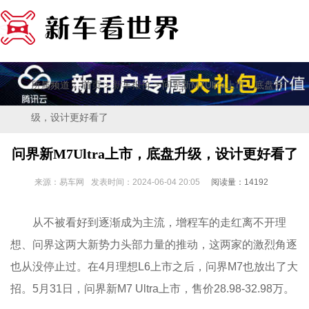
所属频道：
>
> 问界新M7Ultra上市，底盘升
首页
新车报价
级，设计更好看了
问界新M7Ultra上市，底盘升级，设计更好看了
来源：易车网
发表时间：2024-06-04 20:05
阅读量：14192
从不被看好到逐渐成为主流，增程车的走红离不开理
想、问界这两大新势力头部力量的推动，这两家的激烈角逐
也从没停止过。在4月理想L6上市之后，问界M7也放出了大
招。5月31日，问界新M7 Ultra上市，售价28.98-32.98万。