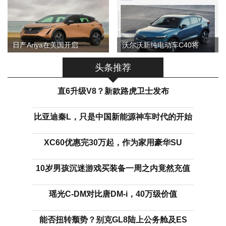
日产Ariya在美国开启
沃尔沃新纯电动车C40将
头条推荐
直6升级V8？新款路虎卫士发布
比亚迪秦L，只是中国新能源神车时代的开始
XC60优惠完30万起，作为家用豪华SU
10岁男孩沉迷游戏买装备一周之内竟然充值
瑶光C-DM对比唐DM-i，40万级价值
能否扭转颓势？别克GL8陆上公务舱及ES