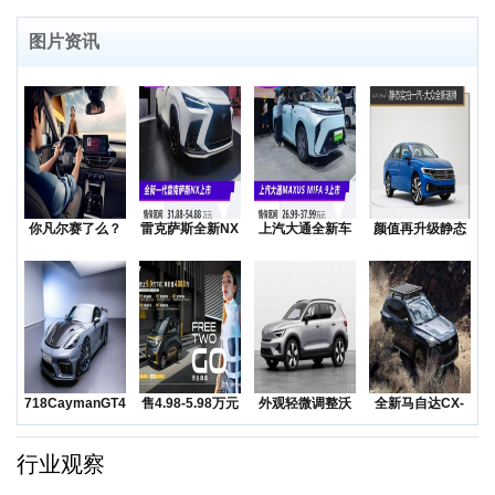
图片资讯
你凡尔赛了么？
雷克萨斯全新NX
上汽大通全新车
颜值再升级静态
低价还是质价？
上市售价31.8
型MAXUSMIF
实拍一汽-大众全
降价
新
718CaymanGT4RS
售4.98-5.98万元
外观轻微调整沃
全新马自达CX-
领衔
五菱Na
尔沃发布海外版
50越野SUV正
XC
行业观察