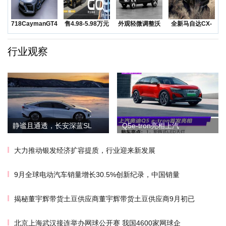
718CaymanGT4RS
售4.98-5.98万元
外观轻微调整沃
全新马自达CX-
领衔
五菱Na
尔沃发布海外版
50越野SUV正
XC
行业观察
静谧且通透，长安深蓝SL
Q5e-tron亮相上汽
大力推动银发经济扩容提质，行业迎来新发展
9月全球电动汽车销量增长30.5%创新纪录，中国销量
揭秘董宇辉带货土豆供应商董宇辉带货土豆供应商9月初已
北京上海武汉接连举办网球公开赛 我国4600家网球企