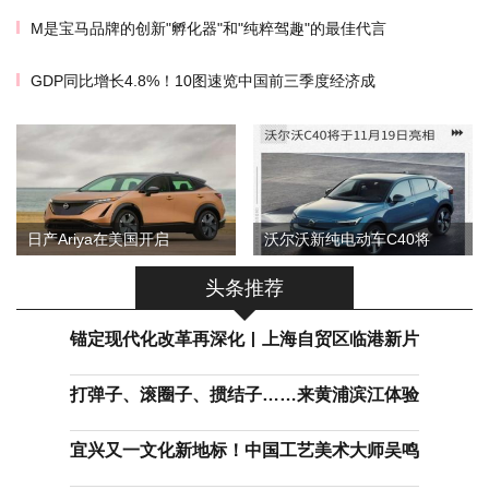
M是宝马品牌的创新"孵化器"和"纯粹驾趣"的最佳代言
GDP同比增长4.8%！10图速览中国前三季度经济成
日产Ariya在美国开启
沃尔沃新纯电动车C40将
头条推荐
锚定现代化改革再深化丨上海自贸区临港新片
打弹子、滚圈子、掼结子……来黄浦滨江体验
宜兴又一文化新地标！中国工艺美术大师吴鸣