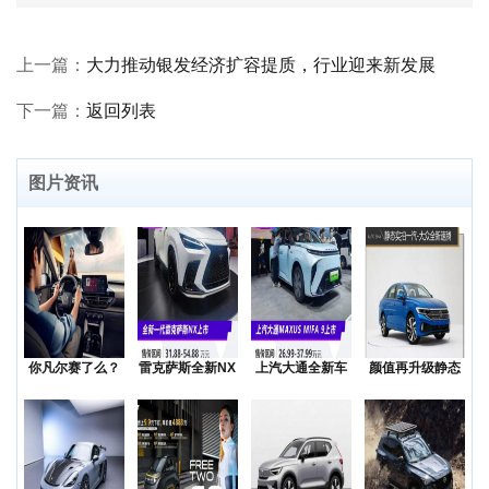
上一篇：
大力推动银发经济扩容提质，行业迎来新发展
下一篇：
返回列表
图片资讯
你凡尔赛了么？
雷克萨斯全新NX
上汽大通全新车
颜值再升级静态
低价还是质价？
上市售价31.8
型MAXUSMIF
实拍一汽-大众全
降价
新