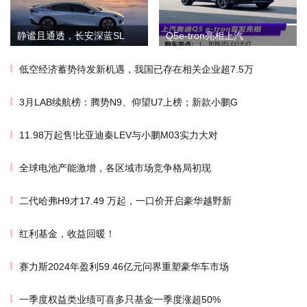
静谧且通透，长安深蓝SL
Q5e-tron亮相上汽
低空经济蓄势待发新机遇，我国已存在相关企业超7.5万
3月LAB续航榜：腾势N9、仰望U7上榜；新款小鹏G
11.98万起售!比亚迪秦LEV与小鹏M03实力大对
全球电池产能激增，各区域市场竞争格局初现
二代哈弗H9才17.49 万起，一口价开启豪华越野新
红利基金，收益回暖！
赛力斯2024年盈利59.46亿元问界重塑豪华车市场
一季度权益类业绩可喜多只基金一季度涨超50%