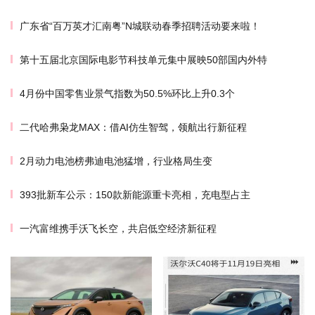
广东省“百万英才汇南粤”N城联动春季招聘活动要来啦！
第十五届北京国际电影节科技单元集中展映50部国内外特
4月份中国零售业景气指数为50.5%环比上升0.3个
二代哈弗枭龙MAX：借AI仿生智驾，领航出行新征程
2月动力电池榜弗迪电池猛增，行业格局生变
393批新车公示：150款新能源重卡亮相，充电型占主
一汽富维携手沃飞长空，共启低空经济新征程