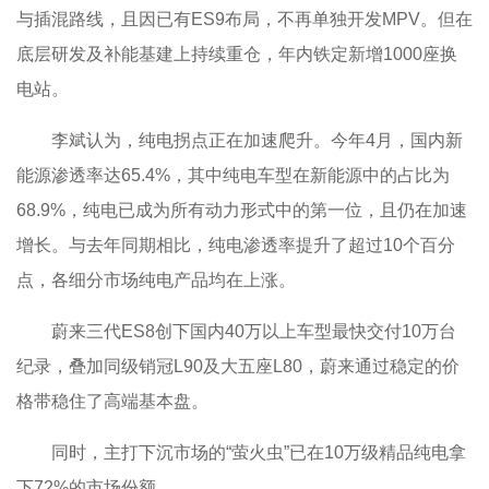
与插混路线，且因已有ES9布局，不再单独开发MPV。但在
底层研发及补能基建上持续重仓，年内铁定新增1000座换
电站。
李斌认为，纯电拐点正在加速爬升。今年4月，国内新
能源渗透率达65.4%，其中纯电车型在新能源中的占比为
68.9%，纯电已成为所有动力形式中的第一位，且仍在加速
增长。与去年同期相比，纯电渗透率提升了超过10个百分
点，各细分市场纯电产品均在上涨。
蔚来三代ES8创下国内40万以上车型最快交付10万台
纪录，叠加同级销冠L90及大五座L80，蔚来通过稳定的价
格带稳住了高端基本盘。
同时，主打下沉市场的“萤火虫”已在10万级精品纯电拿
下72%的市场份额。