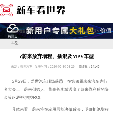
所属频道：
>
> ?蔚来放弃增程、插混及MPV
首页
新车报价
车型
?蔚来放弃增程、插混及MPV车型
来源：盖世汽车
发表时间：2026-05-30 03:29
阅读量：14145
5月29日，盖世汽车现场获悉，在第四届未来汽车先行
者大会上，蔚来创始人、董事长李斌透底了蔚来盈利后的资
金策略:严格把控ROI。
具体来看，蔚来将在应用层坚决做减法，明确拒绝增程