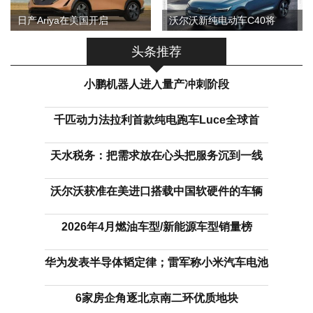
日产Ariya在美国开启
沃尔沃新纯电动车C40将
头条推荐
小鹏机器人进入量产冲刺阶段
千匹动力法拉利首款纯电跑车Luce全球首
天水税务：把需求放在心头把服务沉到一线
沃尔沃获准在美进口搭载中国软硬件的车辆
2026年4月燃油车型/新能源车型销量榜
华为发表半导体韬定律；雷军称小米汽车电池
6家房企角逐北京南二环优质地块