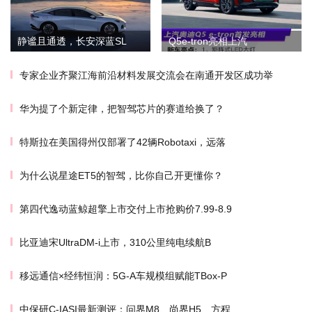
静谧且通透，长安深蓝SL
Q5e-tron亮相上汽
专家企业齐聚江海前沿材料发展交流会在南通开发区成功举
华为提了个新定律，把智驾芯片的赛道给换了？
特斯拉在美国得州仅部署了42辆Robotaxi，远落
为什么说星途ET5的智驾，比你自己开更懂你？
第四代逸动蓝鲸超擎上市交付上市抢购价7.99-8.9
比亚迪宋UltraDM-i上市，310公里纯电续航B
移远通信×经纬恒润：5G-A车规模组赋能TBox-P
中保研C-IASI最新测评：问界M8、尚界H5、方程