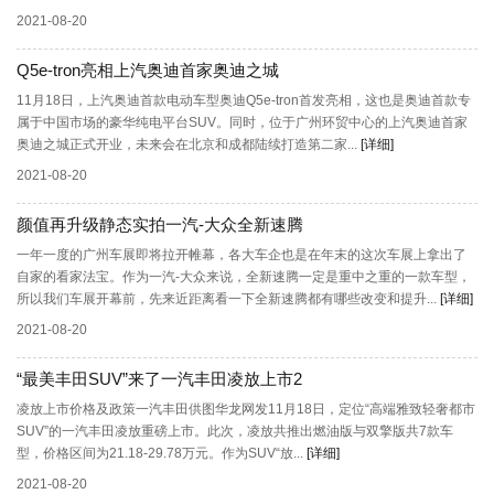
2021-08-20
Q5e-tron亮相上汽奥迪首家奥迪之城
11月18日，上汽奥迪首款电动车型奥迪Q5e-tron首发亮相，这也是奥迪首款专
属于中国市场的豪华纯电平台SUV。同时，位于广州环贸中心的上汽奥迪首家
奥迪之城正式开业，未来会在北京和成都陆续打造第二家...
[详细]
2021-08-20
颜值再升级静态实拍一汽-大众全新速腾
一年一度的广州车展即将拉开帷幕，各大车企也是在年末的这次车展上拿出了
自家的看家法宝。作为一汽-大众来说，全新速腾一定是重中之重的一款车型，
所以我们车展开幕前，先来近距离看一下全新速腾都有哪些改变和提升...
[详细]
2021-08-20
“最美丰田SUV”来了一汽丰田凌放上市2
凌放上市价格及政策一汽丰田供图华龙网发11月18日，定位“高端雅致轻奢都市
SUV”的一汽丰田凌放重磅上市。此次，凌放共推出燃油版与双擎版共7款车
型，价格区间为21.18-29.78万元。作为SUV“放...
[详细]
2021-08-20