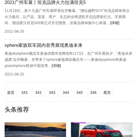
2021广州车展丨坦克品牌火力拉满坦克5
11月19日，第十九届广州车展即将拉开帷幕。“潮玩越野SUV“坦克品牌将再次
火力集结，以产品、渠道、用户、生态的全维进阶开启品牌新纪元。车展期
间，潮流硬汉坦克500将正式开启预售，首家品牌体验中心将落...
[详细]
2021-08-20
sphere家族双车国内首秀展现奥迪未来
奥迪skysphere概念车奥迪供图华龙网发昨(17)日，在广州车展前夕，“奥迪未来
盛典”拉开帷幕，并带来了sphere家族两款概念车——奥迪skysphere和奥迪
grandsphere联袂中国首秀...
[详细]
2021-08-20
首页
341
342
343
344
345
346
尾页
头条推荐