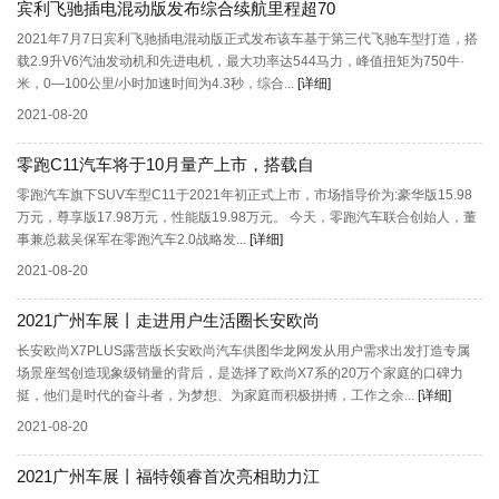
宾利飞驰插电混动版发布综合续航里程超70
2021年7月7日宾利飞驰插电混动版正式发布该车基于第三代飞驰车型打造，搭
载2.9升V6汽油发动机和先进电机，最大功率达544马力，峰值扭矩为750牛·
米，0—100公里/小时加速时间为4.3秒，综合...
[详细]
2021-08-20
零跑C11汽车将于10月量产上市，搭载自
零跑汽车旗下SUV车型C11于2021年初正式上市，市场指导价为:豪华版15.98
万元，尊享版17.98万元，性能版19.98万元。 今天，零跑汽车联合创始人，董
事兼总裁吴保军在零跑汽车2.0战略发...
[详细]
2021-08-20
2021广州车展丨走进用户生活圈长安欧尚
长安欧尚X7PLUS露营版长安欧尚汽车供图华龙网发从用户需求出发打造专属
场景座驾创造现象级销量的背后，是选择了欧尚X7系的20万个家庭的口碑力
挺，他们是时代的奋斗者，为梦想、为家庭而积极拼搏，工作之余...
[详细]
2021-08-20
2021广州车展丨福特领睿首次亮相助力江