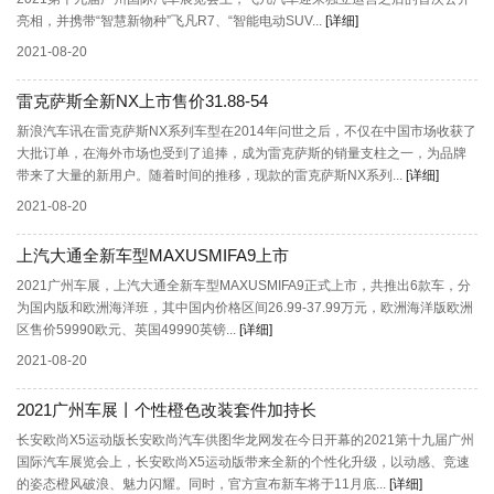
亮相，并携带“智慧新物种”飞凡R7、“智能电动SUV...
[详细]
2021-08-20
雷克萨斯全新NX上市售价31.88-54
新浪汽车讯在雷克萨斯NX系列车型在2014年问世之后，不仅在中国市场收获了
大批订单，在海外市场也受到了追捧，成为雷克萨斯的销量支柱之一，为品牌
带来了大量的新用户。随着时间的推移，现款的雷克萨斯NX系列...
[详细]
2021-08-20
上汽大通全新车型MAXUSMIFA9上市
2021广州车展，上汽大通全新车型MAXUSMIFA9正式上市，共推出6款车，分
为国内版和欧洲海洋班，其中国内价格区间26.99-37.99万元，欧洲海洋版欧洲
区售价59990欧元、英国49990英镑...
[详细]
2021-08-20
2021广州车展丨个性橙色改装套件加持长
长安欧尚X5运动版长安欧尚汽车供图华龙网发在今日开幕的2021第十九届广州
国际汽车展览会上，长安欧尚X5运动版带来全新的个性化升级，以动感、竞速
的姿态橙风破浪、魅力闪耀。同时，官方宣布新车将于11月底...
[详细]