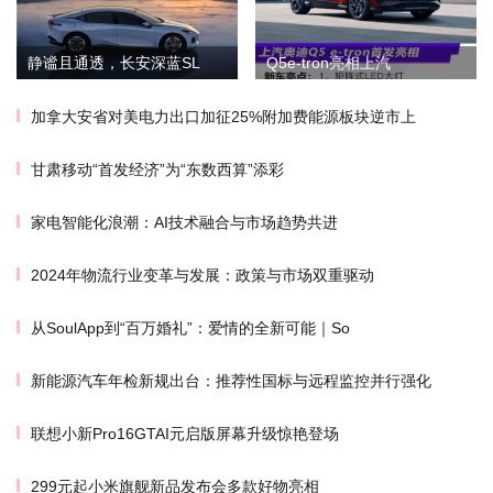
静谧且通透，长安深蓝SL
Q5e-tron亮相上汽
加拿大安省对美电力出口加征25%附加费能源板块逆市上
甘肃移动“首发经济”为“东数西算”添彩
家电智能化浪潮：AI技术融合与市场趋势共进
2024年物流行业变革与发展：政策与市场双重驱动
从SoulApp到“百万婚礼”：爱情的全新可能｜So
新能源汽车年检新规出台：推荐性国标与远程监控并行强化
联想小新Pro16GTAI元启版屏幕升级惊艳登场
299元起小米旗舰新品发布会多款好物亮相