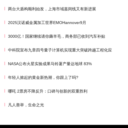
两台大盾构顺利始发，上海市域嘉闵线又有新进展
2025汉诺威金属加工世界EMOHannover9月
3000亿！国家继续请你薅羊毛，商务部已收到汽车补贴
中科院宣布九章四号量子计算机实现重大突破跨越工程化应
NASA公布火星实验成果马铃薯产量达地球 83%
年轻人掀起的黄金新热潮，你跟上了吗?
哪吒 2票房不降反升：口碑与创新的双重胜利
凡人善举，生命之光