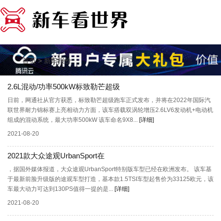
>
首页
新车报价
2.6L混动/功率500kW标致勒芒超级
日前，网通社从官方获悉，标致勒芒超级跑车正式发布，并将在2022年国际汽
联世界耐力锦标赛上亮相动力方面，该车搭载双涡轮增压2.6LV6发动机+电动机
组成的混动系统，最大功率500kW 该车命名9X8...
[详细]
2021-08-20
2021款大众途观UrbanSport在
，据国外媒体报道，大众途观UrbanSport特别版车型已经在欧洲发布。 该车基
于最新前脸升级版的途观车型打造，基本款1.5TSI车型起售价为33125欧元，该
车最大动力可达到130PS值得一提的是...
[详细]
2021-08-20