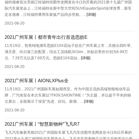
福特领睿首次亮相江铃福特供图华龙网发在今(19)开幕的2021第十九届广州国
际汽车展览会上，江铃福特全新中型大空间SUVEquatorSport全球首秀，新车
定名领睿，江铃福特乘用车家族产品同步亮相。...
[详细]
2021-08-20
2021广州车展丨都市青年出行首选思皓E
11月19日，智美纯电潮车思皓E10X花仙子款在广州车展上市，共推出四叶草、
满天星、向日葵三款配置，综合工况续航301km，补贴后售价分别为6.99万
元、7.29万元以及7.69万元。思皓E10X花仙...
[详细]
2021-08-20
2021广州车展丨AIONLXPlus全
11月19日，2021广州国际车展如期而至。作为中国主流的高端智能电动车品
牌，广汽埃安在本次车展以“IT#39;SAIONTIME！”为主题，并以超千平米的独
立展台，全面展示了埃安“先进、好玩、新潮、...
[详细]
2021-08-20
2021广州车展丨“智慧新物种”飞凡R7
飞凡汽车焕新亮相2021广州国际车展飞凡汽车供图华龙网发在今(19)日开幕的
2021第十九届广州国际汽车展览会上，飞凡汽车迎来独立运营之后的首次公开