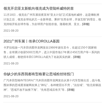
领克开启亚太新航向领克成为登陆科威特的首
11月18日，领克在广州车展前夜宣布“亚太计划”正式落地科威特，这是继欧洲
计划之后，领克全球化的又一全新举措。秉持“生而全球，开放互联”的理念，领
克持续开拓全球市场，为全球用户创造价值。随着欧洲、亚太...
[详细]
2021-08-20
2021广州车展丨传承COROLLA基因
卡罗拉锐放一汽丰田供图华龙网发自1966年诞生至今，在超过150个国家销
售，全球累计收获5000万用户，进入中国市场17年累计450万用户等一系列的
骄人成绩，都使得丰田COROLLA成为了名副其实的家...
[详细]
2021-08-20
你缺少的东西我都有型格要让思域粉丝转投门
广汽本田型格INTEGRA广汽本田供图华龙网发自从第十代车型推出后，战斗氛
围浓厚的思域逐渐被网友捧上“神坛”，各种梗层出不穷，“法拉域”、“纽北前驱战
神”、“思域不改不如推下海”、“先有思域后有天”等...
[详细]
2021-08-20