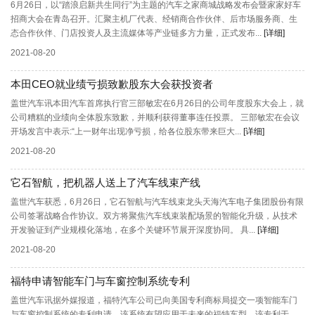
6月26日，以“踏浪启新共生同行”为主题的汽车之家商城战略发布会暨家家好车
招商大会在青岛召开。汇聚主机厂代表、经销商合作伙伴、后市场服务商、生
态合作伙伴、门店投资人及主流媒体等产业链多方力量，正式发布...
[详细]
2021-08-20
本田CEO就业绩亏损致歉股东大会获投资者
盖世汽车讯本田汽车首席执行官三部敏宏在6月26日的公司年度股东大会上，就
公司糟糕的业绩向全体股东致歉，并顺利获得董事连任投票。 三部敏宏在会议
开场发言中表示:“上一财年出现净亏损，给各位股东带来巨大...
[详细]
2021-08-20
它石智航，把机器人送上了汽车线束产线
盖世汽车获悉，6月26日，它石智航与汽车线束龙头天海汽车电子集团股份有限
公司签署战略合作协议。双方将聚焦汽车线束装配场景的智能化升级，从技术
开发验证到产业规模化落地，在多个关键环节展开深度协同。 具...
[详细]
2021-08-20
福特申请智能车门与车窗控制系统专利
盖世汽车讯据外媒报道，福特汽车公司已向美国专利商标局提交一项智能车门
与车窗控制系统的专利申请，该系统有望应用于未来的福特车型。该专利于