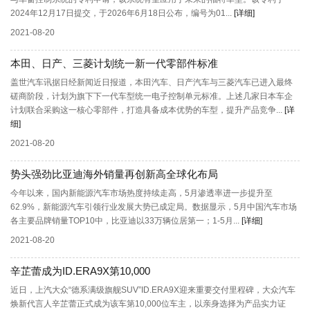
2024年12月17日提交，于2026年6月18日公布，编号为01...
[详细]
2021-08-20
本田、日产、三菱计划统一新一代零部件标准
盖世汽车讯据日经新闻近日报道，本田汽车、日产汽车与三菱汽车已进入最终
磋商阶段，计划为旗下下一代车型统一电子控制单元标准。上述几家日本车企
计划联合采购这一核心零部件，打造具备成本优势的车型，提升产品竞争...
[详
细]
2021-08-20
势头强劲比亚迪海外销量再创新高全球化布局
今年以来，国内新能源汽车市场热度持续走高，5月渗透率进一步提升至
62.9%，新能源汽车引领行业发展大势已成定局。数据显示，5月中国汽车市场
各主要品牌销量TOP10中，比亚迪以33万辆位居第一；1-5月...
[详细]
2021-08-20
辛芷蕾成为ID.ERA9X第10,000
近日，上汽大众“德系满级旗舰SUV”ID.ERA9X迎来重要交付里程碑，大众汽车
焕新代言人辛芷蕾正式成为该车第10,000位车主，以亲身选择为产品实力证