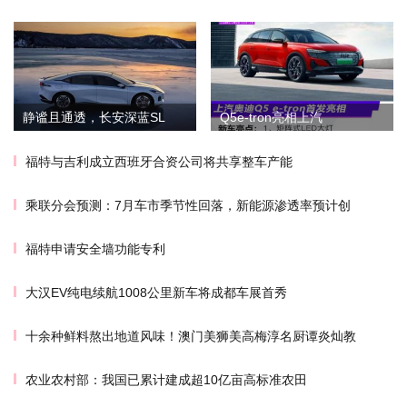
静谧且通透，长安深蓝SL
Q5e-tron亮相上汽
福特与吉利成立西班牙合资公司将共享整车产能
乘联分会预测：7月车市季节性回落，新能源渗透率预计创
福特申请安全墙功能专利
大汉EV纯电续航1008公里新车将成都车展首秀
十余种鲜料熬出地道风味！澳门美狮美高梅淳名厨谭炎灿教
农业农村部：我国已累计建成超10亿亩高标准农田