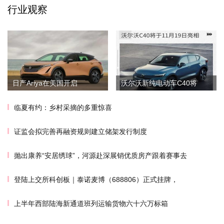
行业观察
日产Ariya在美国开启
沃尔沃新纯电动车C40将
临夏有约：乡村采摘的多重惊喜
证监会拟完善再融资规则建立储架发行制度
抛出康养“安居绣球”，河源赴深展销优质房产跟着赛事去
登陆上交所科创板｜泰诺麦博（688806）正式挂牌，
上半年西部陆海新通道班列运输货物六十六万标箱