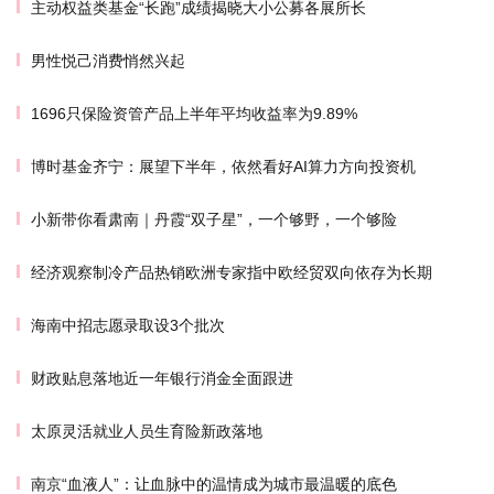
主动权益类基金“长跑”成绩揭晓大小公募各展所长
男性悦己消费悄然兴起
1696只保险资管产品上半年平均收益率为9.89%
博时基金齐宁：展望下半年，依然看好AI算力方向投资机
小新带你看肃南｜丹霞“双子星”，一个够野，一个够险
经济观察制冷产品热销欧洲专家指中欧经贸双向依存为长期
海南中招志愿录取设3个批次
财政贴息落地近一年银行消金全面跟进
太原灵活就业人员生育险新政落地
南京“血液人”：让血脉中的温情成为城市最温暖的底色