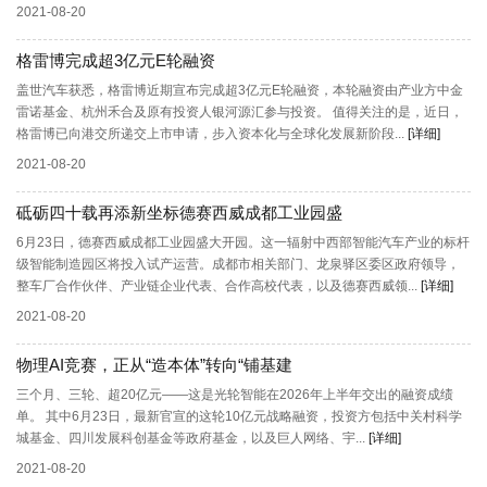
2021-08-20
格雷博完成超3亿元E轮融资
盖世汽车获悉，格雷博近期宣布完成超3亿元E轮融资，本轮融资由产业方中金
雷诺基金、杭州禾合及原有投资人银河源汇参与投资。 值得关注的是，近日，
格雷博已向港交所递交上市申请，步入资本化与全球化发展新阶段...
[详细]
2021-08-20
砥砺四十载再添新坐标德赛西威成都工业园盛
6月23日，德赛西威成都工业园盛大开园。这一辐射中西部智能汽车产业的标杆
级智能制造园区将投入试产运营。成都市相关部门、龙泉驿区委区政府领导，
整车厂合作伙伴、产业链企业代表、合作高校代表，以及德赛西威领...
[详细]
2021-08-20
物理AI竞赛，正从“造本体”转向“铺基建
三个月、三轮、超20亿元——这是光轮智能在2026年上半年交出的融资成绩
单。 其中6月23日，最新官宣的这轮10亿元战略融资，投资方包括中关村科学
城基金、四川发展科创基金等政府基金，以及巨人网络、宇...
[详细]
2021-08-20