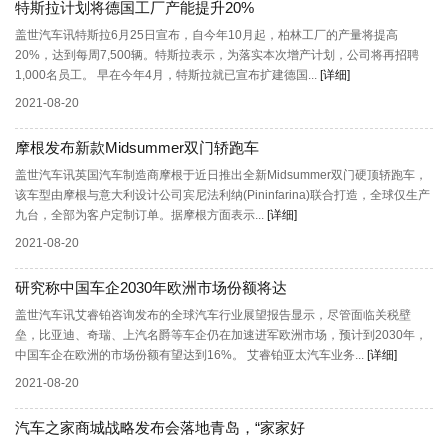
特斯拉计划将德国工厂产能提升20%
盖世汽车讯特斯拉6月25日宣布，自今年10月起，柏林工厂的产量将提高
20%，达到每周7,500辆。特斯拉表示，为落实本次增产计划，公司将再招聘
1,000名员工。 早在今年4月，特斯拉就已宣布扩建德国...
[详细]
2021-08-20
摩根发布新款Midsummer双门轿跑车
盖世汽车讯英国汽车制造商摩根于近日推出全新Midsummer双门硬顶轿跑车，
该车型由摩根与意大利设计公司宾尼法利纳(Pininfarina)联合打造，全球仅生产
九台，全部为客户定制订单。据摩根方面表示...
[详细]
2021-08-20
研究称中国车企2030年欧洲市场份额将达
盖世汽车讯艾睿铂咨询发布的全球汽车行业展望报告显示，尽管面临关税壁
垒，比亚迪、奇瑞、上汽名爵等车企仍在加速进军欧洲市场，预计到2030年，
中国车企在欧洲的市场份额有望达到16%。 艾睿铂亚太汽车业务...
[详细]
2021-08-20
汽车之家商城战略发布会落地青岛，“家家好