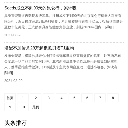
Seeds成立不到90天的昆仑行，累计吸
具身智能赛道再诞现象级黑马。注册成立不到90天的北京昆仑行机器人科技有
限公司，近日接连完成3轮系列融资，累计融资规模达数十亿元，投后估值攀升
至数十亿美元，正式跻身具身智能独角兽企业，刷新2026年国内...
[详细]
2021-08-20
增配不加价,6.28万起极狐贝塔T1重构
发布会现场，极狐独具匠心地打造出选车世界杯直播盛宴的氛围，让整场发布
会变成一场产品力的实时比拼。北汽新能源董事长刘观桥化身极狐战队主理
人，携手星推官黄健翔、张稀哲及车主代表同台互动，通过小组赛、淘汰赛...
[详细]
2021-08-20
首页
1
2
3
4
5
6
7
8
9
10
尾页
头条推荐