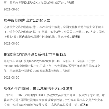
言，并同步见证ID.ERA9X上市后快速达成万台...
[详细]
2021-08-20
端午假期国内出游1.24亿人次
记者从文化和旅游部获悉，2026年端午假期，全国文化和旅游市场安全平稳有
序。经文化和旅游部数据中心测算，假期3天，全国国内出游1.24亿人次，同比
增长4.4%；国内出游总花费444.56亿元，同比增长...
[详细]
2021-08-20
推3款车型零跑全新C系列上市售价12.5
零跑汽车全新C系列mdash;mdash;全新C10、全新C11、全新C16于浙江
middot;金华金漪湖云蝶中心正式上市。作为零跑C系列五年迭代的里程碑之
作，三款新车分别定位quot;智能家享长续航...
[详细]
2021-08-20
深化AI生态协同，东风汽车携手火山引擎共
6月23日，2026火山引擎FORCE原动力大会在北京开幕。东风汽车总经理、党
委副书记冯长军通过视频向大会致以诚挚祝福，并分享东风汽车立足产业变革
浪潮、深耕智能化领域的发展实践。 东风汽车总经理、党...
[详细]