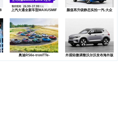
8
上汽大通全新车型MAXUSMIF
颜值再升级静态实拍一汽-大众
全新
奥迪RS6e-tron/TTe-
外观轻微调整沃尔沃发布海外版
XC