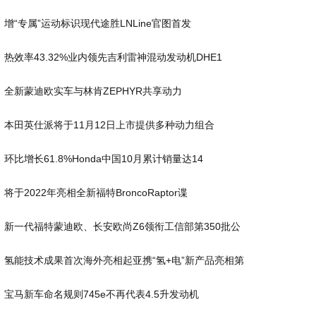
增“专属”运动标识现代途胜LNLine官图首发
热效率43.32%业内领先吉利雷神混动发动机DHE1
全新蒙迪欧实车与林肯ZEPHYR共享动力
本田英仕派将于11月12日上市提供多种动力组合
环比增长61.8%Honda中国10月累计销量达14
将于2022年亮相全新福特BroncoRaptor谍
新一代福特蒙迪欧、长安欧尚Z6领衔工信部第350批公
氢能技术成果首次海外亮相起亚携“氢+电”新产品亮相第
宝马新车命名规则745e不再代表4.5升发动机