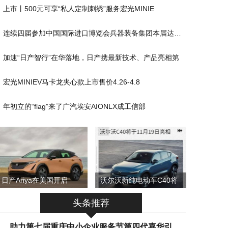
上市丨500元可享“私人定制刺绣”服务宏光MINIE
连续四届参加中国国际进口博览会兵器装备集团本届达成采
加速“日产智行”在华落地，日产携最新技术、产品亮相第
宏光MINIEV马卡龙夹心款上市售价4.26-4.8
年初立的“flag”来了广汽埃安AIONLX成工信部
日产Ariya在美国开启
沃尔沃新纯电动车C40将
头条推荐
助力第七届重庆中小企业服务节第四代嘉华引