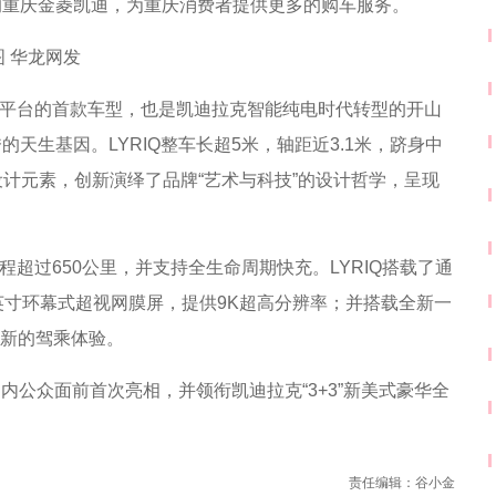
的重庆金菱凯迪，为重庆消费者提供更多的购车服务。
图 华龙网发
电动车平台的首款车型，也是凯迪拉克智能纯电时代转型的开山
天生基因。LYRIQ整车长超5米，轴距近3.1米，跻身中
的设计元素，创新演绎了品牌“艺术与科技”的设计哲学，呈现
里程超过650公里，并支持全生命周期快充。LYRIQ搭载了通
英寸环幕式超视网膜屏，提供9K超高分辨率；并搭载全新一
来崭新的驾乘体验。
内公众面前首次亮相，并领衔凯迪拉克“3+3”新美式豪华全
责任编辑：谷小金