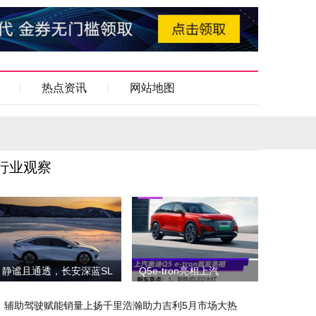
热点资讯
网站地图
行业观察
静谧且通透，长安深蓝SL
Q5e-tron亮相上汽
辅助驾驶赋能销量上扬千里浩瀚助力吉利5月市场大热