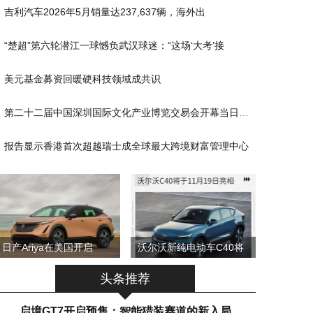
吉利汽车2026年5月销量达237,637辆，海外出
“楚超”第六轮潜江一球憾负武汉球迷：“这场‘大考’接
美元基金募资回暖硬科技领域成共识
第二十二届中国深圳国际文化产业博览交易会开幕当日广西
报告显示香港首次超越瑞士成全球最大跨境财富管理中心
日产Ariya在美国开启
沃尔沃新纯电动车C40将
头条推荐
启境GT7开启预售：智能猎装赛道的新入局