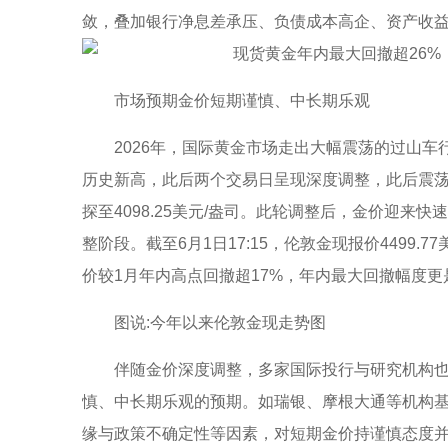
敛，叠加银行净息差承压、负债成本高企、资产收
市场预期金价短期谨慎、中长期乐观
2026年，国际黄金市场走出大幅震荡的过山车行
历史新高，此后两个交易日呈现深度调整，此后震荡
探至4098.25美元/盎司。此轮调整后，金价迎来快
整阶段。截至6月1日17:15，伦敦金现报价4499.7
价较1月年内高点回撤超17%，年内最大回撤幅度更
图说:今年以来伦敦金现走势图
伴随金价深度调整，多家国际投行与研究机构
慎、中长期乐观的预期。如瑞银、摩根大通等机构
缘与政策不确定性等因素，对短期金价持谨慎态度