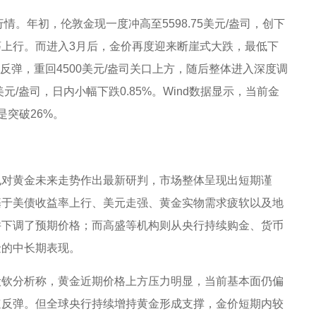
情。年初，伦敦金现一度冲高至5598.75美元/盎司，创下
上行。而进入3月后，金价再度迎来断崖式大跌，最低下
速反弹，重回4500美元/盎司关口上方，随后整体进入深度调
7美元/盎司，日内小幅下跌0.85%。Wind数据显示，当前金
是突破26%。
也对黄金未来走势作出最新研判，市场整体呈现出短期谨
基于美债收益率上行、美元走强、黄金实物需求疲软以及地
并下调了预期价格；而高盛等机构则从央行持续购金、货币
金的中长期表现。
毅钦分析称，黄金近期价格上方压力明显，当前基本面仍偏
速反弹。但全球央行持续增持黄金形成支撑，金价短期内较