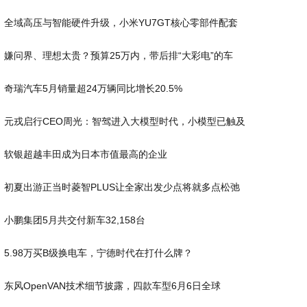
全域高压与智能硬件升级，小米YU7GT核心零部件配套
嫌问界、理想太贵？预算25万内，带后排“大彩电”的车
奇瑞汽车5月销量超24万辆同比增长20.5%
元戎启行CEO周光：智驾进入大模型时代，小模型已触及
软银超越丰田成为日本市值最高的企业
初夏出游正当时菱智PLUS让全家出发少点将就多点松弛
小鹏集团5月共交付新车32,158台
5.98万买B级换电车，宁德时代在打什么牌？
东风OpenVAN技术细节披露，四款车型6月6日全球