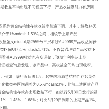
预期收益率均出现不同程度下行，产品收益吸引力有所回
盈系列黄金结构性存款收益率普遍下调。其中，慧盈14天
于1%mdash;1.53%之间，相较于上期产品
慧盈灵middot;动2555号三层看涨AU9999产品收益同步
收益区间则为1%mdash;1.71%。不仅普通理财产品收益下
层看涨AU9999收益也有所调整，预期年利率从上期
8%，北京商报记者查询后发现，该产品中、高收益空间均出现收窄。
。例如，该行近日将1万元起投的稳添慧结构性存款黄金
收益率区间调整为0.5%mdash;3%，此前上述两款产品
黄金结构性存款亦出现收益下行，如该行5月30日发行的进
1.48%、1.68%；对比5月29日到期的上期产品1%、
所下调。