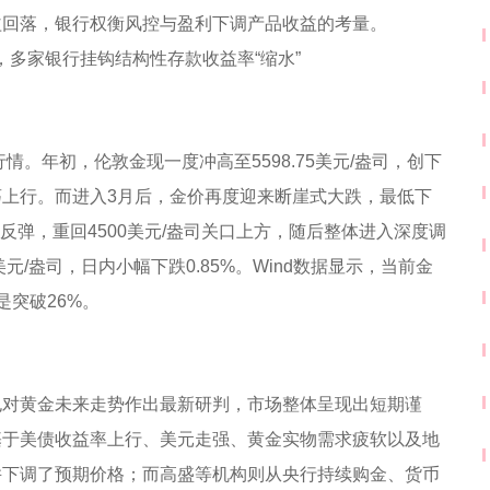
益回落，银行权衡风控与盈利下调产品收益的考量。
情。年初，伦敦金现一度冲高至5598.75美元/盎司，创下
上行。而进入3月后，金价再度迎来断崖式大跌，最低下
速反弹，重回4500美元/盎司关口上方，随后整体进入深度调
7美元/盎司，日内小幅下跌0.85%。Wind数据显示，当前金
是突破26%。
也对黄金未来走势作出最新研判，市场整体呈现出短期谨
基于美债收益率上行、美元走强、黄金实物需求疲软以及地
并下调了预期价格；而高盛等机构则从央行持续购金、货币