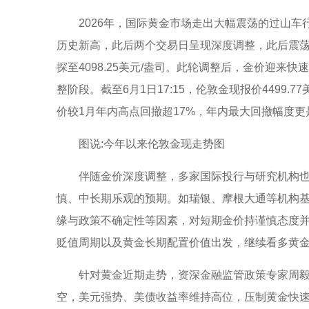
2026年，国际黄金市场走出大幅震荡的过山车行
历史新高，此后两个交易日呈现深度调整，此后震荡
探至4098.25美元/盎司。此轮调整后，金价迎来快
整阶段。截至6月1日17:15，伦敦金现报价4499.7
价较1月年内高点回撤超17%，年内最大回撤幅度更
图说:今年以来伦敦金现走势图
伴随金价深度调整，多家国际投行与研究机构
慎、中长期乐观的预期。如瑞银、摩根大通等机构
缘与政策不确定性等因素，对短期金价持谨慎态度
贬值周期以及黄金长期配置价值出发，继续看多黄
针对黄金近期走势，资深金融监管政策专家周
空，美元强势、美债收益率维持高位，压制黄金快