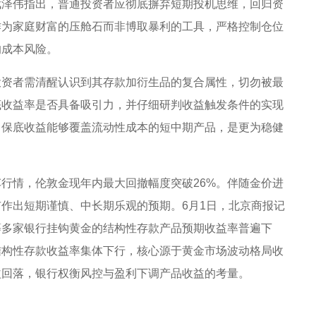
武泽伟指出，普通投资者应彻底摒弃短期投机思维，回归资
作为家庭财富的压舱石而非博取暴利的工具，严格控制仓位
的成本风险。
投资者需清醒认识到其存款加衍生品的复合属性，切勿被最
底收益率是否具备吸引力，并仔细研判收益触发条件的实现
、保底收益能够覆盖流动性成本的短中期产品，是更为稳健
行情，伦敦金现年内最大回撤幅度突破26%。伴随金价进
作出短期谨慎、中长期乐观的预期。6月1日，北京商报记
等多家银行挂钩黄金的结构性存款产品预期收益率普遍下
结构性存款收益率集体下行，核心源于黄金市场波动格局收
益回落，银行权衡风控与盈利下调产品收益的考量。