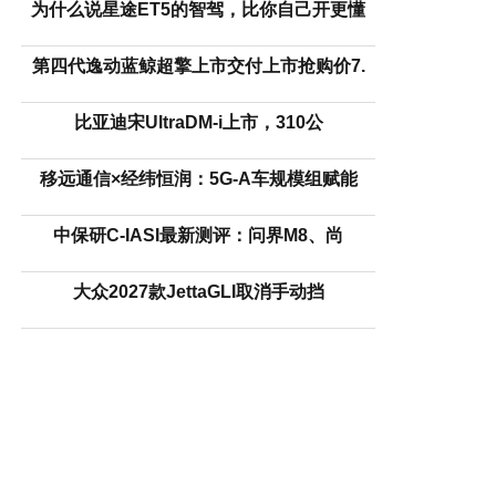
为什么说星途ET5的智驾，比你自己开更懂
第四代逸动蓝鲸超擎上市交付上市抢购价7.
比亚迪宋UltraDM-i上市，310公
移远通信×经纬恒润：5G-A车规模组赋能
中保研C-IASI最新测评：问界M8、尚
大众2027款JettaGLI取消手动挡