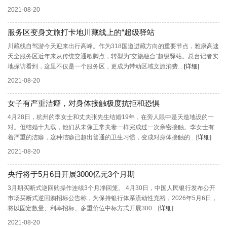
2021-08-20
服务区变身文旅打卡地川藏线上的“超级驿站
川藏线自驾游今天迎来出行高峰。作为318国道进藏方向的重要节点，雅康高速
天全服务区近年来从传统交通歇脚点，转型为“交旅融合”超级驿站。总台记者实
地探访看到，这里不仅是一个服务区，更成为带动区域文旅消费...
[详细]
2021-08-20
女子有严重洁癖，对身体接触极度抗拒和恐惧
4月28日，杭州的李女士和丈夫张先生结婚19年，在旁人眼中是天造地设的一
对。但结婚十九载，他们从未像正常夫妻一样完成过一次亲密接触。李女士有
着严重的洁癖，这种洁癖已超出普通的卫生习惯，变成对身体接触的...
[详细]
2021-08-20
央行将于5月6日开展3000亿元3个月期
3月期买断式逆回购操作连续3个月净回笼。 4月30日，中国人民银行发布公开
市场买断式逆回购招标公告称，为保持银行体系流动性充裕，2026年5月6日，
将以固定数量、利率招标、多重价位中标方式开展300...
[详细]
2021-08-20