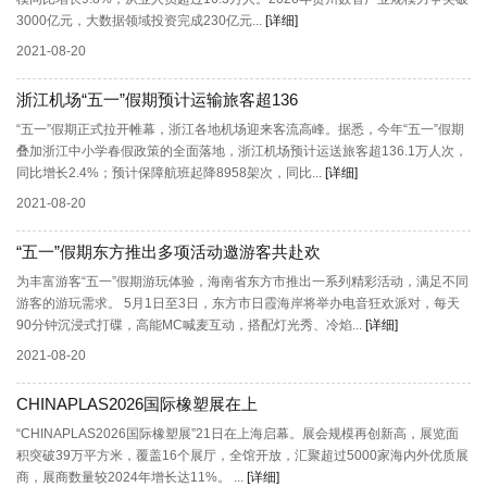
3000亿元，大数据领域投资完成230亿元...
[详细]
2021-08-20
浙江机场“五一”假期预计运输旅客超136
“五一”假期正式拉开帷幕，浙江各地机场迎来客流高峰。据悉，今年“五一”假期
叠加浙江中小学春假政策的全面落地，浙江机场预计运送旅客超136.1万人次，
同比增长2.4%；预计保障航班起降8958架次，同比...
[详细]
2021-08-20
“五一”假期东方推出多项活动邀游客共赴欢
为丰富游客“五一”假期游玩体验，海南省东方市推出一系列精彩活动，满足不同
游客的游玩需求。 5月1日至3日，东方市日霞海岸将举办电音狂欢派对，每天
90分钟沉浸式打碟，高能MC喊麦互动，搭配灯光秀、冷焰...
[详细]
2021-08-20
CHINAPLAS2026国际橡塑展在上
“CHINAPLAS2026国际橡塑展”21日在上海启幕。展会规模再创新高，展览面
积突破39万平方米，覆盖16个展厅，全馆开放，汇聚超过5000家海内外优质展
商，展商数量较2024年增长达11%。 ...
[详细]