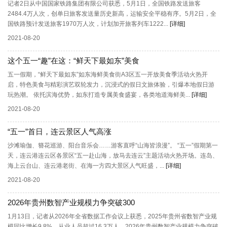
记者2日从中国国家铁路集团有限公司获悉，5月1日，全国铁路发送旅客
2484.4万人次，创单日旅客发送量历史新高，运输安全平稳有序。5月2日，全
国铁路预计发送旅客1970万人次，计划加开旅客列车1222...
[详细]
2021-08-20
这个五一“趣”在这：“鲜天下最如东”美食
五一假期，“鲜天下最如东”如东海鲜美食街A3区五一开放美食季活动火热开
启，特色美食与精彩演艺双轮发力，沉浸式的假日文旅体验，引爆本地假日游
玩热潮。 依托滨海优势，如东打造专属美食盛宴，各类地道海鲜美...
[详细]
2021-08-20
“五一”首日，连云景区人气高涨
沙滩瑜伽、簪花巡游、阳台音乐会……游客直呼“山海皆浪漫”。 “五一”假期第一
天，连云港连云区各景区“五一赴山海，放马去连云”主题活动火热开场。连岛、
海上云台山、连云港老街、在海一方四大景区人气旺盛，...
[详细]
2021-08-20
2026年贵州数智产业规模力争突破300
1月13日，记者从2026年全省数据工作会议上获悉，2025年贵州省数智产业规
模同比增长9.8%，从业人员超过16.3万人。2026年贵州数智产业规模力争突破