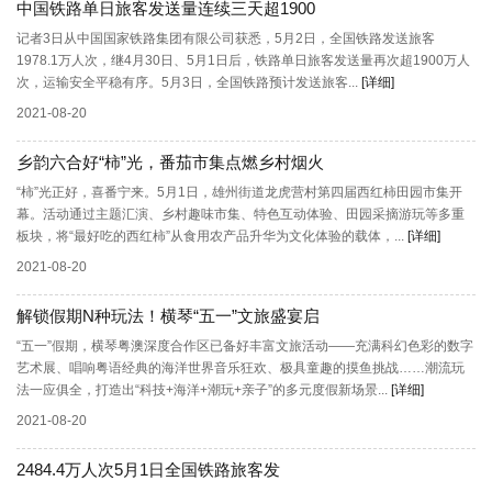
中国铁路单日旅客发送量连续三天超1900
记者3日从中国国家铁路集团有限公司获悉，5月2日，全国铁路发送旅客
1978.1万人次，继4月30日、5月1日后，铁路单日旅客发送量再次超1900万人
次，运输安全平稳有序。5月3日，全国铁路预计发送旅客...
[详细]
2021-08-20
乡韵六合好“柿”光，番茄市集点燃乡村烟火
“柿”光正好，喜番宁来。5月1日，雄州街道龙虎营村第四届西红柿田园市集开
幕。活动通过主题汇演、乡村趣味市集、特色互动体验、田园采摘游玩等多重
板块，将“最好吃的西红柿”从食用农产品升华为文化体验的载体，...
[详细]
2021-08-20
解锁假期N种玩法！横琴“五一”文旅盛宴启
“五一”假期，横琴粤澳深度合作区已备好丰富文旅活动——充满科幻色彩的数字
艺术展、唱响粤语经典的海洋世界音乐狂欢、极具童趣的摸鱼挑战……潮流玩
法一应俱全，打造出“科技+海洋+潮玩+亲子”的多元度假新场景...
[详细]
2021-08-20
2484.4万人次5月1日全国铁路旅客发