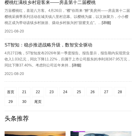
樱桃红满枝乡村迎客来——房县第十二届樱桃
万亩樱桃红，喜迎八方客。4月26日，“樱”你而来·“醉”美房州——房县第十二届
樱桃采摘季系列活动在城关镇八里村启幕。以樱桃为媒，以文旅聚力，小小樱
桃正成为带动该镇乡村旅游、撬动乡村振兴的“甜蜜支点”。...
[详细]
2021-08-20
ST智知：稳步推进战略升级，数智安全驱动
4月27日晚，ST智知发布2026年第一季度报告。报告显示，报告期内实现营业
收入1.03亿元，同比下降11.22%，归属于上市公司股东的净利润367.95万元，
同比下降37.40%。考虑到公司近年来持...
[详细]
2021-08-20
首页
21
22
23
24
25
26
27
28
29
30
尾页
头条推荐