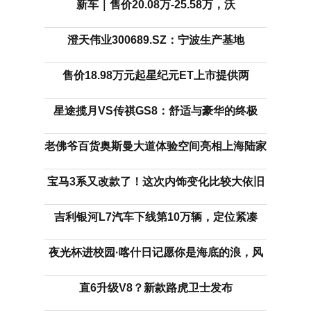
新车｜售价20.08万-25.58万，沃
澄天伟业300689.SZ：宁波生产基地
售价18.98万元起星纪元ET上市提供两
星途揽月VS传祺GS8：舒适与豪华的终极
老佛爷百货奥斯曼大道体验空间亮相上海陆家
宝马3系又改款了！这次内饰变化比较大依旧
吉利银河L7汽车下线第10万辆，定位紧凑
夜光杯进校园·喀什日记愿你是海底的浪，风
直6升级V8？新款路虎卫士发布