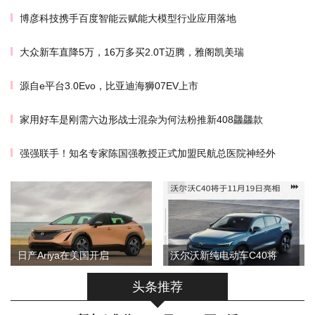
博彦科技携手百度智能云赋能大模型行业应用落地
大众新车直降5万，16万多买2.0T迈腾，雅阁凯美瑞
源自e平台3.0Evo，比亚迪海狮07EV上市
家用好车是刚需六边形战士混杂为何法粉推新408龘龘款
强强联手！知名专家陈国强教授正式加盟民航总医院神经外
日产Ariya在美国开启
沃尔沃新纯电动车C40将
头条推荐