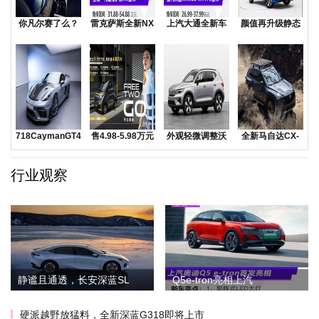
你凡尔赛了么？
雷克萨斯全新NX
上汽大通全新车
颜值再升级静态
低价还是质价？
上市售价31.8
型MAXUSMIF
实拍一汽-大众全
降价
新
718CaymanGT4RS
售4.98-5.98万元
外观轻微调整沃
全新马自达CX-
领衔
五菱Na
尔沃发布海外版
50越野SUV正
XC
行业观察
静谧且通透，长安深蓝SL
Q5e-tron亮相上汽
硬派越野放猛料，全新深蓝G318即将上市