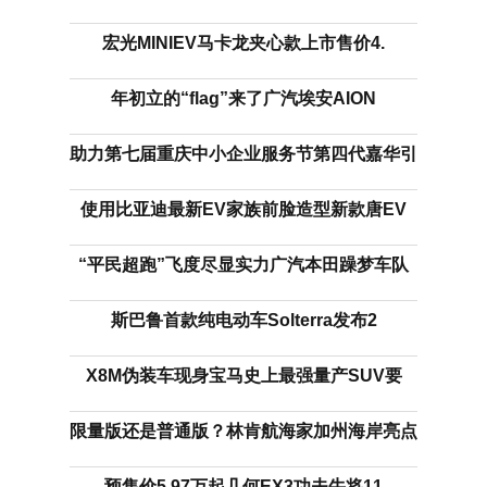
宏光MINIEV马卡龙夹心款上市售价4.
年初立的“flag”来了广汽埃安AION
助力第七届重庆中小企业服务节第四代嘉华引
使用比亚迪最新EV家族前脸造型新款唐EV
“平民超跑”飞度尽显实力广汽本田躁梦车队
斯巴鲁首款纯电动车Solterra发布2
X8M伪装车现身宝马史上最强量产SUV要
限量版还是普通版？林肯航海家加州海岸亮点
预售价5.97万起几何EX3功夫牛将11