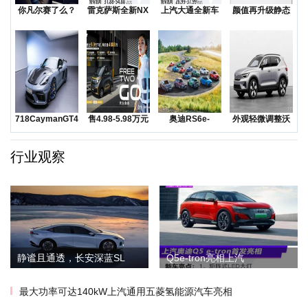
你凡尔赛了么？
雷克萨斯全新NX
上汽大通全新车
颜值再升级静态
低价还是质价？
上市售价31.8
型MAXUSMIF
实拍一汽-大众全
降价
新
718CaymanGT4RS
售4.98-5.98万元
奥迪RS6e-
外观轻微调整沃
领衔
五菱Na
tron/TTe-
尔沃发布海外版
XC
行业观察
静谧且通透，长安深蓝SL
Q5e-tron亮相上汽
最大功率可达140kW上汽通用五菱氢能源汽车亮相