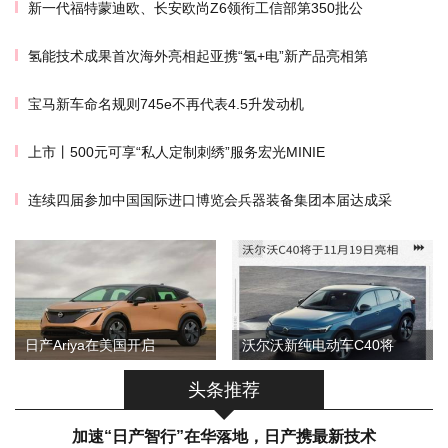
新一代福特蒙迪欧、长安欧尚Z6领衔工信部第350批公
氢能技术成果首次海外亮相起亚携“氢+电”新产品亮相第
宝马新车命名规则745e不再代表4.5升发动机
上市丨500元可享“私人定制刺绣”服务宏光MINIE
连续四届参加中国国际进口博览会兵器装备集团本届达成采
日产Ariya在美国开启
沃尔沃新纯电动车C40将
头条推荐
加速“日产智行”在华落地，日产携最新技术