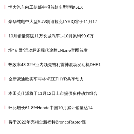
恒大汽车向工信部申报首款车型恒驰5LX
豪华纯电中大型SUV凯迪拉克LYRIQ将于11月17
10月销量突破11万长城汽车1-10月累销99.6万
增“专属”运动标识现代途胜LNLine官图首发
热效率43.32%业内领先吉利雷神混动发动机DHE1
全新蒙迪欧实车与林肯ZEPHYR共享动力
本田英仕派将于11月12日上市提供多种动力组合
环比增长61.8%Honda中国10月累计销量达14
将于2022年亮相全新福特BroncoRaptor谍