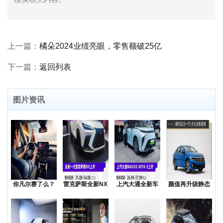
上一篇：
橘朵2024业绩亮眼，零售额破25亿
下一篇：
返回列表
图片资讯
你凡尔赛了么？
雷克萨斯全新NX
上汽大通全新车
颜值再升级静态
低价还是质价？
上市售价31.8
型MAXUSMIF
实拍一汽-大众全
降价
新