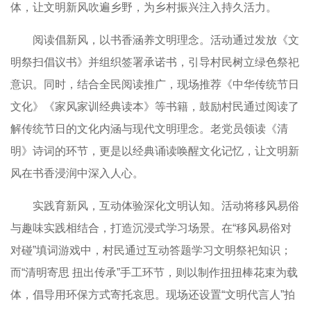
体，让文明新风吹遍乡野，为乡村振兴注入持久活力。
阅读倡新风，以书香涵养文明理念。活动通过发放《文
明祭扫倡议书》并组织签署承诺书，引导村民树立绿色祭祀
意识。同时，结合全民阅读推广，现场推荐《中华传统节日
文化》《家风家训经典读本》等书籍，鼓励村民通过阅读了
解传统节日的文化内涵与现代文明理念。老党员领读《清
明》诗词的环节，更是以经典诵读唤醒文化记忆，让文明新
风在书香浸润中深入人心。
实践育新风，互动体验深化文明认知。活动将移风易俗
与趣味实践相结合，打造沉浸式学习场景。在“移风易俗对
对碰”填词游戏中，村民通过互动答题学习文明祭祀知识；
而“清明寄思 扭出传承”手工环节，则以制作扭扭棒花束为载
体，倡导用环保方式寄托哀思。现场还设置“文明代言人”拍