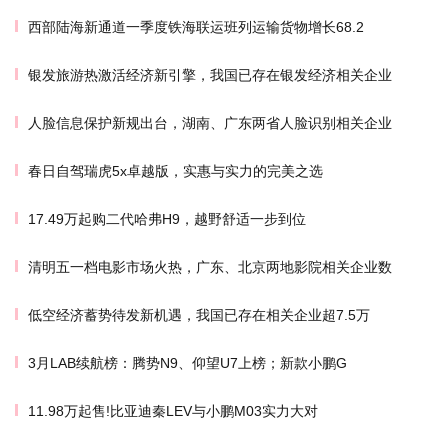
西部陆海新通道一季度铁海联运班列运输货物增长68.2
银发旅游热激活经济新引擎，我国已存在银发经济相关企业
人脸信息保护新规出台，湖南、广东两省人脸识别相关企业
春日自驾瑞虎5x卓越版，实惠与实力的完美之选
17.49万起购二代哈弗H9，越野舒适一步到位
清明五一档电影市场火热，广东、北京两地影院相关企业数
低空经济蓄势待发新机遇，我国已存在相关企业超7.5万
3月LAB续航榜：腾势N9、仰望U7上榜；新款小鹏G
11.98万起售!比亚迪秦LEV与小鹏M03实力大对