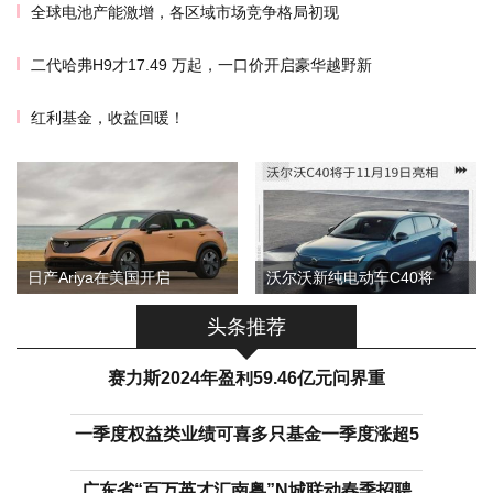
全球电池产能激增，各区域市场竞争格局初现
二代哈弗H9才17.49 万起，一口价开启豪华越野新
红利基金，收益回暖！
日产Ariya在美国开启
沃尔沃新纯电动车C40将
头条推荐
赛力斯2024年盈利59.46亿元问界重
一季度权益类业绩可喜多只基金一季度涨超5
广东省“百万英才汇南粤”N城联动春季招聘