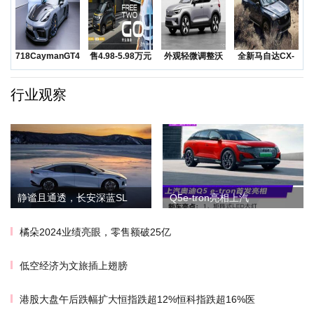
718CaymanGT4RS
售4.98-5.98万元
外观轻微调整沃
全新马自达CX-
领衔
五菱Na
尔沃发布海外版
50越野SUV正
XC
行业观察
静谧且通透，长安深蓝SL
Q5e-tron亮相上汽
橘朵2024业绩亮眼，零售额破25亿
低空经济为文旅插上翅膀
港股大盘午后跌幅扩大恒指跌超12%恒科指跌超16%医