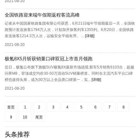
2021-08-20
全国铁路迎来端午假期返程客流高峰
记者从中国国家铁路集团有限公司获悉，6月21日端午节假期最后一天，全国铁
路预计发送旅客1794万人次，计划加开旅客列车1355列。6月20日，全国铁路
发送旅客1214.3万人次，运输安全平稳有序。 ...
[详细]
2021-08-20
极氪8X5月斩获销量口碑双冠上市首月领跑
近日，极氪公布旗下旗舰SUV极氪8X最新市场战绩:新车5月销售6103台，超越
问界M8，登顶成交均价30-50万混动SUV销量榜首。同时在主流汽车平台口碑
榜也拔得头筹，成为30万以上全品类口碑第一，实...
[详细]
2021-08-20
首页
1
2
3
4
5
6
7
8
9
10
尾页
头条推荐