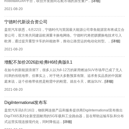
RobotaxiGXR平台，联合开发面向右舵市场的原生量产...
[详细]
2021-08-20
宁德时代新设合资公司
盖世汽车获悉，6月22日，宁德时代与英国最大能源公司章鱼能源宣布将成立合
资公司，双方将共同建设欧洲重卡换电网络。宁德时代将把骐骥换电技术引入
欧洲，通过提升重型卡车的补能效率，推动公路货运的电动化转型。...
[详细]
2021-08-20
增配不加价2026款哈弗H6经典版8.1
在如今的新能源浪潮下，很多人以为8-12万的家用燃油SUV市场早已成了无人
问津的传统地带。但事实上，对于绝大多数预算有限、追求务实品质的中国家
庭来说，这个价格带依然是刚需中的刚需。就在今天，燃油SUV...
[详细]
2021-08-20
DigiInternational发布车
盖世汽车讯6月16日，物联网连接产品和服务提供商DigiInternational宣布推出
DigiTX65系列全新坚固耐用的5G车载和工业路由器，旨在帮助运输车队和分布
式运营实现连接现代化，同时降低运...
[详细]