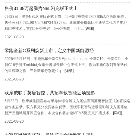
售价31.98万起腾势N8L闪充版正式上
6月23日，腾势N8L闪充版正式上市，共推出?尊荣型?和?旗舰型?两款车型，
售价分别为?31.98万元?和?34.98万元。新车将会搭载比亚迪第二代刀片电池
和闪充技术，支持5分钟充好、9分钟充饱，并且...
[详细]
2021-08-20
零跑全新C系列焕新上市，定义中国新能源经
2026年6月16日，零跑汽车全新C系列mdash;mdash;全新C10、全新C11、全
新C16于浙江middot;金华金漪湖云蝶中心正式上市。作为零跑C系列五年迭代
的里程碑之作，三款新车分别定位q...
[详细]
2021-08-20
欧摩威联手英唐智控，共拓车载智能近场投影
6月23日，欧摩威集团宣布与半导体综合解决方案供应商英唐智控正式签署战略
合作备忘录。双方将充分发挥各自优势，围绕车载智能近场投影解决方案等创
新产品领域展开深度合作。本次合作将加速MEMS激光束扫描技术...
[详细]
2021-08-20
大家庭出行不将就，星途揽月全场景实力加码