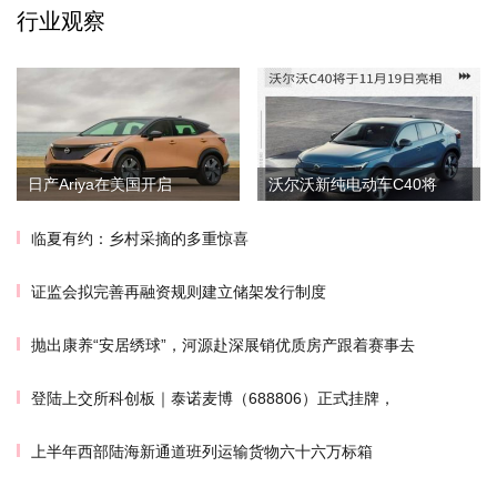
行业观察
日产Ariya在美国开启
沃尔沃新纯电动车C40将
临夏有约：乡村采摘的多重惊喜
证监会拟完善再融资规则建立储架发行制度
抛出康养“安居绣球”，河源赴深展销优质房产跟着赛事去
登陆上交所科创板｜泰诺麦博（688806）正式挂牌，
上半年西部陆海新通道班列运输货物六十六万标箱