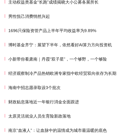
主动权益类基金“长跑”成绩揭晓大小公募各展所长
男性悦己消费悄然兴起
1696只保险资管产品上半年平均收益率为9.89%
博时基金齐宁：展望下半年，依然看好AI算力方向投资机
小新带你看肃南｜丹霞“双子星”，一个够野，一个够险
经济观察制冷产品热销欧洲专家指中欧经贸双向依存为长期
海南中招志愿录取设3个批次
财政贴息落地近一年银行消金全面跟进
太原灵活就业人员生育险新政落地
南京“血液人”：让血脉中的温情成为城市最温暖的底色