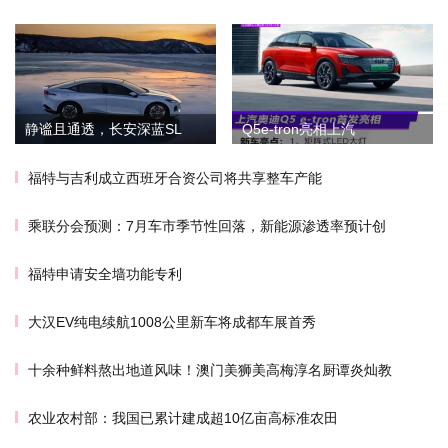
静谧且通透，长安深蓝SL
Q5e-tron亮相上汽
福特与吉利成立西班牙合资公司将共享整车产能
乘联分会预测：7月车市季节性回落，新能源渗透率预计创
福特申请安全墙功能专利
大汉EV纯电续航1008公里新车将成都车展首秀
十余种鲜料熬出地道风味！澳门美狮美高梅淳名厨谭炎灿教
农业农村部：我国已累计建成超10亿亩高标准农田