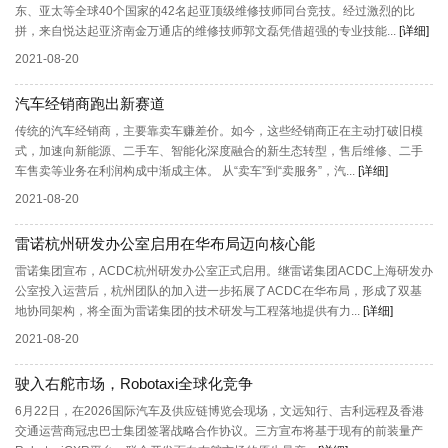
东、亚太等全球40个国家的42名起亚顶级维修技师同台竞技。经过激烈的比
拼，来自悦达起亚济南金万通店的维修技师郭文磊凭借超强的专业技能...
[详细]
2021-08-20
汽车经销商跑出新赛道
传统的汽车经销商，主要靠卖车赚差价。如今，这些经销商正在主动打破旧模
式，加速向新能源、二手车、智能化深度融合的新生态转型，售后维修、二手
车售卖等业务在利润构成中渐成主体。 从“卖车”到“卖服务”，汽...
[详细]
2021-08-20
雷诺杭州研发办公室启用在华布局迈向核心能
雷诺集团宣布，ACDC杭州研发办公室正式启用。继雷诺集团ACDC上海研发办
公室投入运营后，杭州团队的加入进一步拓展了ACDC在华布局，形成了双基
地协同架构，将全面为雷诺集团的技术研发与工程落地提供有力...
[详细]
2021-08-20
驶入右舵市场，Robotaxi全球化竞争
6月22日，在2026国际汽车及供应链博览会现场，文远知行、吉利远程及香港
交通运营商冠忠巴士集团签署战略合作协议。三方宣布将基于现有的前装量产