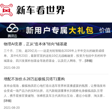
>
首页
新车报价
物理AI竞赛，正从“造本体”转向“铺基建
三个月、三轮、超20亿元——这是光轮智能在2026年上半年交出的融资成绩
单。 其中6月23日，最新官宣的这轮10亿元战略融资，投资方包括中关村科学
城基金、四川发展科创基金等政府基金，以及巨人网络、宇...
[详细]
2021-08-20
增配不加价,6.28万起极狐贝塔T1重构
发布会现场，极狐独具匠心地打造出选车世界杯直播盛宴的氛围，让整场发布
会变成一场产品力的实时比拼。北汽新能源董事长刘观桥化身极狐战队主理
人，携手星推官黄健翔、张稀哲及车主代表同台互动，通过小组赛、淘汰赛...
[详细]
2021-08-20