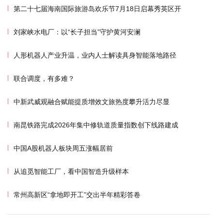
第二十七届海南国际旅游岛欢乐节7月18日启幕秀英区开
刘家峡水电厂：以“长子担当”守护黄河安澜
人形机器人产业升温，业内人士解读具身智能落地路径
联合调度，有多难？
中新武威观融合赋能提质增效文旅热度攀升活力尽显
南昆铁路完成2026年集中修轨道质量指数创下线路建成
中国A股机器人板块周五涨幅居前
从追觅智能工厂，看中国智造升级样本
常州高新区“拿地即开工”交出半年精彩答卷