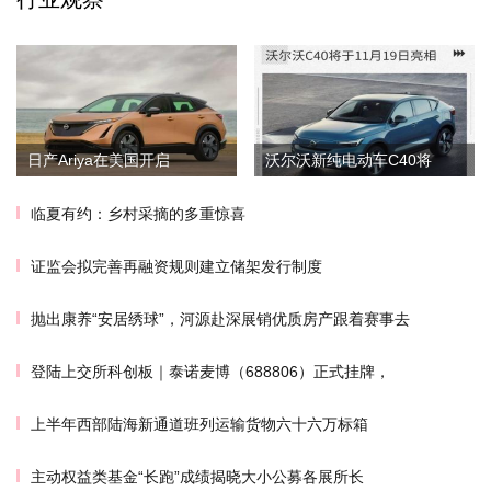
日产Ariya在美国开启
沃尔沃新纯电动车C40将
临夏有约：乡村采摘的多重惊喜
证监会拟完善再融资规则建立储架发行制度
抛出康养“安居绣球”，河源赴深展销优质房产跟着赛事去
登陆上交所科创板｜泰诺麦博（688806）正式挂牌，
上半年西部陆海新通道班列运输货物六十六万标箱
主动权益类基金“长跑”成绩揭晓大小公募各展所长