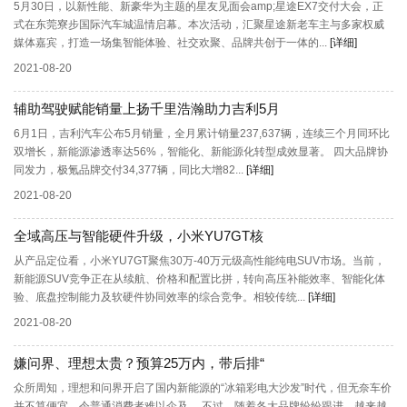
5月30日，以新性能、新豪华为主题的星友见面会amp;星途EX7交付大会，正
式在东莞寮步国际汽车城温情启幕。本次活动，汇聚星途新老车主与多家权威
媒体嘉宾，打造一场集智能体验、社交欢聚、品牌共创于一体的...
[详细]
2021-08-20
辅助驾驶赋能销量上扬千里浩瀚助力吉利5月
6月1日，吉利汽车公布5月销量，全月累计销量237,637辆，连续三个月同环比
双增长，新能源渗透率达56%，智能化、新能源化转型成效显著。 四大品牌协
同发力，极氪品牌交付34,377辆，同比大增82...
[详细]
2021-08-20
全域高压与智能硬件升级，小米YU7GT核
从产品定位看，小米YU7GT聚焦30万-40万元级高性能纯电SUV市场。当前，
新能源SUV竞争正在从续航、价格和配置比拼，转向高压补能效率、智能化体
验、底盘控制能力及软硬件协同效率的综合竞争。相较传统...
[详细]
2021-08-20
嫌问界、理想太贵？预算25万内，带后排“
众所周知，理想和问界开启了国内新能源的“冰箱彩电大沙发”时代，但无奈车价
并不算便宜，令普通消费者难以企及。 不过，随着各大品牌纷纷跟进，越来越