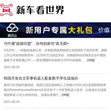
>
首页
新车报价
与中通“超级结盟”，佑驾创新凭“真无图+
5月29日，一则股权收购公告，在智能驾驶和物流行业双双投下深水炸弹。港股
上市公司佑驾创新宣布，以2500万元的总对价，收购国内综合物流企业中通快
递旗下全资附属公司——西安通图科技有限公司50%的股权。...
[详细]
2021-08-20
韩国开发自主军事机器人配备数字孪生战场仿
盖世汽车讯据外媒报道，韩国已选定游戏和人工智能公司NCAI以及国防制造商
现代Rotem(HyundaiRotem)共同开发下一代军用机器人技术，以推进自主战场
系统和有人/无人协同作战。 该项目隶属于...
[详细]
2021-08-20