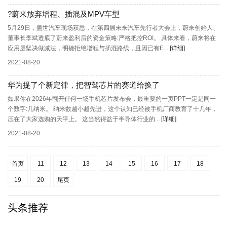
?蔚来放弃增程、插混及MPV车型
5月29日，盖世汽车现场获悉，在第四届未来汽车先行者大会上，蔚来创始人、
董事长李斌透底了蔚来盈利后的资金策略:严格把控ROI。 具体来看，蔚来将在
应用层坚决做减法，明确拒绝增程与插混路线，且因已有E...
[详细]
2021-08-20
华为提了个新定律，把智驾芯片的赛道给换了
如果你在2026年翻开任何一场手机芯片发布会，最重要的一页PPT一定是同一
个数字:几纳米。 纳米数越小越先进，这个认知已经被手机厂商教育了十几年，
压在了大家选购的天平上。 这当然得益于半导体行业的...
[详细]
2021-08-20
首页
11
12
13
14
15
16
17
18
19
20
尾页
头条推荐