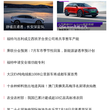
静谧且通透，长安深蓝SL
Q5e-tron亮相上汽
福特与吉利成立西班牙合资公司将共享整车产能
乘联分会预测：7月车市季节性回落，新能源渗透率预计创
福特申请安全墙功能专利
大汉EV纯电续航1008公里新车将成都车展首秀
十余种鲜料熬出地道风味！澳门美狮美高梅淳名厨谭炎灿教
农业农村部：我国已累计建成超10亿亩高标准农田
第二十七届海南国际旅游岛欢乐节7月18日启幕秀英区开