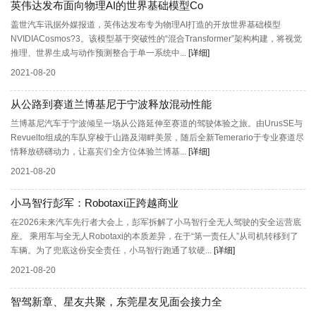
英伟达发布面向物理AI的世界基础模型Co
盖世汽车讯据外媒报道，英伟达发布专为物理AI打造的开放世界基础模型
NVIDIACosmos?3。该模型基于突破性的“混合Transformer”架构构建，将视觉
推理、世界生成与动作预测整合于单一系统中...
[详细]
2021-08-20
从公路到赛道兰博基尼于宁波释放混动性能
兰博基尼汽车于宁波倾呈一场从公路延伸至赛道的驾驶体验之旅。由UrusSE与
Revuelto组成的车队穿梭于山路及湖畔美景，随后全新Temerario于专业赛道尽
情释放磅礴动力，让嘉宾们全方位体验兰博基...
[详细]
2021-08-20
小马智行彭军：Robotaxi正跨越商业
在2026未来汽车先行者大会上，彭军拆解了小马智行全无人驾驶的安全运营底
座。 乘用车与全无人Robotaxi的本质差异，在于“第一责任人”从司机转移到了
车辆。为了兜底这份安全责任，小马智行跑通了软硬...
[详细]
2021-08-20
智驾新章、星友共聚，东莞星友见面会接力全