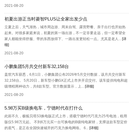
2021-08-20
初夏出游正当时菱智PLUS让全家出发少点
立夏之后，天气渐热，城市周边游、周末自驾、露营野餐、亲子出行也开始热
起来。对很多家庭来说，初夏的第一场出游，不一定非要走远，但一定希望全
家人都能坐得舒服、带的东西放得下、一路出发更轻松一点。尤其是老人...
[详
细]
2021-08-20
小鹏集团5月共交付新车32,158台
盖世汽车获悉，6月1日，小鹏集团公布2026年5月交付数据，该月共交付新车
32,158台。 5月20日，新车型小鹏GX正式上市并开启交付。该车提供纯电和超
级增程两种动力，共8款车型。官方数据显示，上...
[详细]
2021-08-20
5.98万买B级换电车，宁德时代在打什么
此前不久，极狐贝塔S3换电版正式上市，搭载宁德时代巧克力25号电池，租用
版仅5.98万元起。 不到6万元买一台可换电的B级纯电家轿，支撑这款车型定价
的底气，是正在全国快速铺开的巧克力换电网络。 6...
[详细]