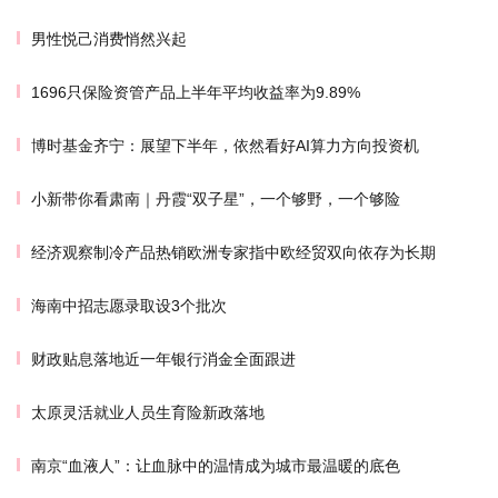
男性悦己消费悄然兴起
1696只保险资管产品上半年平均收益率为9.89%
博时基金齐宁：展望下半年，依然看好AI算力方向投资机
小新带你看肃南｜丹霞“双子星”，一个够野，一个够险
经济观察制冷产品热销欧洲专家指中欧经贸双向依存为长期
海南中招志愿录取设3个批次
财政贴息落地近一年银行消金全面跟进
太原灵活就业人员生育险新政落地
南京“血液人”：让血脉中的温情成为城市最温暖的底色