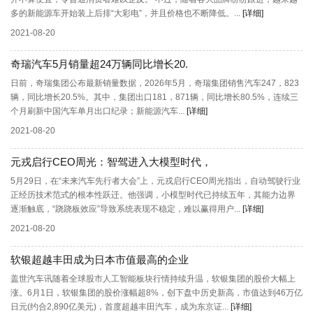
多的新能源车开始装上后排“大彩电”，并且价格也不断降低。...
[详细]
2021-08-20
奇瑞汽车5月销量超24万辆同比增长20.
日前，奇瑞集团公布最新销量数据，2026年5月，奇瑞集团销售汽车247，823
辆，同比增长20.5%。其中，集团出口181，871辆，同比增长80.5%，连续三
个月刷新中国汽车单月出口纪录；新能源汽车...
[详细]
2021-08-20
元戎启行CEO周光：智驾进入大模型时代，
5月29日，在“未来汽车先行者大会”上，元戎启行CEO周光指出，自动驾驶行业
正经历技术范式的根本性跃迁。他强调，小模型时代已持续五年，其能力边界
逐渐触底，“跷跷板效应”导致系统表现不稳定，难以赢得用户...
[详细]
2021-08-20
软银超越丰田成为日本市值最高的企业
盖世汽车讯随着全球股市人工智能板块行情持续升温，软银集团的股价大幅上
涨。6月1日，软银集团的股价涨幅超8%，创下盘中历史新高，市值达到46万亿
日元(约合2,890亿美元)，首度超越丰田汽车，成为东京证...
[详细]