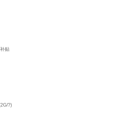
?补贴
G/?)