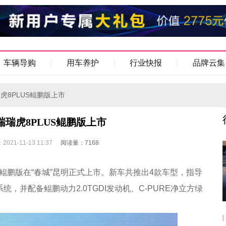
车辆导购
用车养护
行业快报
品牌云集
瑞瑞虎8PLUS鲲鹏版上市
9万奇瑞瑞虎8PLUS鲲鹏版上市
21-11-13 11:37
阅读量：7168
US鲲鹏版在“春城”昆明正式上市。新车共推出4款车型，指导
系统，并配备鲲鹏动力2.0TGDI发动机、C-PURE净立方绿