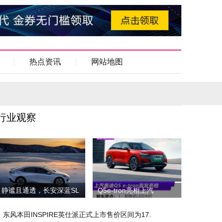
热点资讯
网站地图
行业观察
静谧且通透，长安深蓝SL
Q5e-tron亮相上汽
东风本田INSPIRE英仕派正式上市售价区间为17.