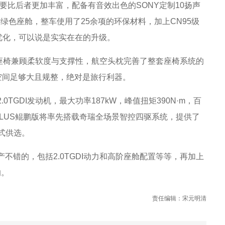
显要比后者更加丰富，配备有音效出色的SONY定制10扬声
方绿色座舱，整车使用了25余项的环保材料，加上CN95级
优化，可以说是实实在在的升级。
排座椅兼顾柔软度与支撑性，航空头枕完善了整套座椅系统的
空间足够大且规整，绝对是旅行利器。
0TGDI发动机，最大功率187kW，峰值扭矩390N·m，百
虎8 PLUS鲲鹏版将率先搭载奇瑞全场景智控四驱系统，提供了
式供选。
产不错的，包括2.0TGDI动力和高阶座舱配置等等，再加上
的。
责任编辑：宋元明清