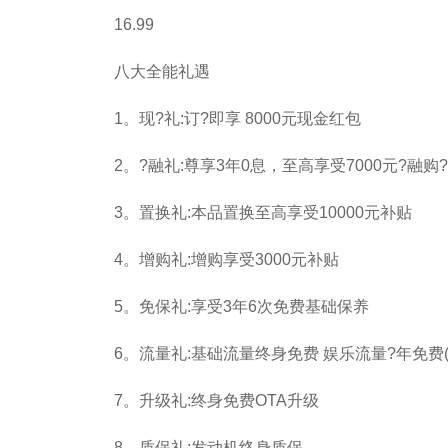
16.99
八大全能礼遇
1。现?礼:订?即享 8000元现金红包
2。?融礼:尊享3年0息，至高享受7000元?融购
3。置换礼:本品置换至高享受10000元补贴
4。增购礼:增购享受3000元补贴
5。免保礼:享受3年6次免费基础保养
6。流量礼:基础流量终身免费 娱乐流量?年免费(2
7。升级礼:终身免费OTA升级
8。质保礼:发动机终身质保