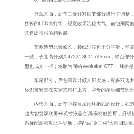
外观方面，新车主要针对细节部分进行了调整
狭长的LED大灯组，视觉效果沉稳大气。前包围两
营造出很强的精致感。
车侧造型比较修长，腰线过渡也十分平滑，丝毫没
一致，长宽高分别为4722/1860/1745mm，轴
型也成文一些；轮胎为固铂 evolution CTT ，规格是2
车尾部分，后包围设计颇具层次感，配备双边共四
标识被安置在贯穿式尾灯上方，字母的尾标细节部
内饰方面，新车中控台采用环抱式的设计，在造
超大智慧双联屏+8英寸液晶空调/座椅触控屏，升级搭
系标配高精度北斗导航，搭配由“金耳朵”大师团队专