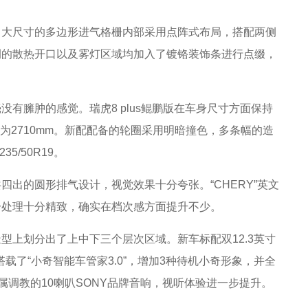
，大尺寸的多边形进气格栅内部采用点阵式布局，搭配两侧
侧的散热开口以及雾灯区域均加入了镀铬装饰条进行点缀，
有臃肿的感觉。瑞虎8 plus鲲鹏版在车身尺寸方面保持
距部分为2710mm。新配配备的轮圈采用明暗撞色，多条幅的造
35/50R19。
出的圆形排气设计，视觉效果十分夸张。“CHERY”英文
分处理十分精致，确实在档次感方面提升不少。
型上划分出了上中下三个层次区域。新车标配双12.3英寸
载了“小奇智能车管家3.0”，增加3种待机小奇形象，并全
属调教的10喇叭SONY品牌音响，视听体验进一步提升。