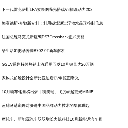
下一代雷克萨斯LFA效果图曝光搭载V8插混动力202
梅赛德斯-奔驰新专利：利用磁场通过浮动水晶球控制信息
法国总统马克龙新座驾DS7Crossback正式亮相
给生活加把劲奔腾B702.0T新车解析
GSEV系列持续热销上汽通用五菱10月销量达20万辆
家族式前脸设计全新比亚迪唐EV申报图曝光
10月轿车销量榜出炉丨凯美瑞、飞度崛起宏光MINIE
蓝鲸马赫巅峰对决是中国品牌动力技术的集体崛起
摩托车、新能源汽车双双增长力帆科技10月新能源汽车暴