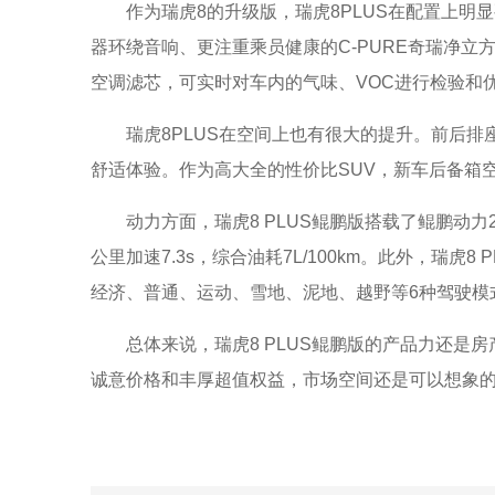
作为瑞虎8的升级版，瑞虎8PLUS在配置上明
器环绕音响、更注重乘员健康的C-PURE奇瑞净立
空调滤芯，可实时对车内的气味、VOC进行检验和
瑞虎8PLUS在空间上也有很大的提升。前后
舒适体验。作为高大全的性价比SUV，新车后备箱
动力方面，瑞虎8 PLUS鲲鹏版搭载了鲲鹏动力2.
公里加速7.3s，综合油耗7L/100km。此外，瑞
经济、普通、运动、雪地、泥地、越野等6种驾驶模
总体来说，瑞虎8 PLUS鲲鹏版的产品力还是房
诚意价格和丰厚超值权益，市场空间还是可以想象