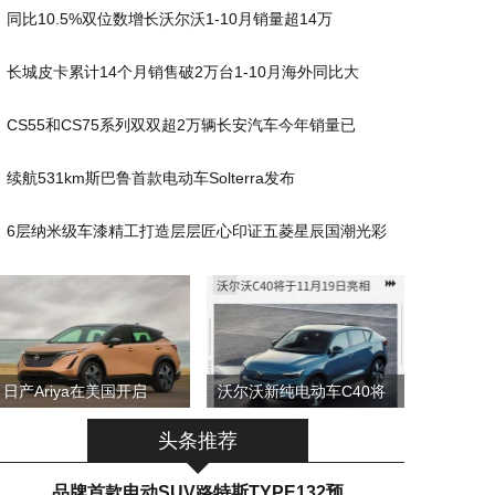
同比10.5%双位数增长沃尔沃1-10月销量超14万
长城皮卡累计14个月销售破2万台1-10月海外同比大
CS55和CS75系列双双超2万辆长安汽车今年销量已
续航531km斯巴鲁首款电动车Solterra发布
6层纳米级车漆精工打造层层匠心印证五菱星辰国潮光彩
日产Ariya在美国开启
沃尔沃新纯电动车C40将
头条推荐
品牌首款电动SUV路特斯TYPE132预