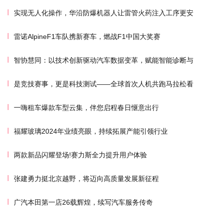
实现无人化操作，华沿防爆机器人让雷管火药注入工序更安
雷诺AlpineF1车队携新赛车，燃战F1中国大奖赛
智协慧同：以技术创新驱动汽车数据变革，赋能智能诊断与
是竞技赛事，更是科技测试——全球首次人机共跑马拉松看
一嗨租车爆款车型云集，伴您启程春日惬意出行
福耀玻璃2024年业绩亮眼，持续拓展产能引领行业
两款新品闪耀登场!赛力斯全力提升用户体验
张建勇力挺北京越野，将迈向高质量发展新征程
广汽本田第一店26载辉煌，续写汽车服务传奇