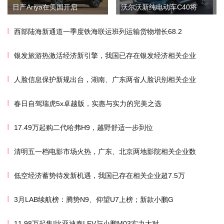
日产Ariya在美国开启
沃尔沃新纯电动车C40将
西部陆海新通道一季度铁海联运班列运输货物增长68.2
银发旅游热激活经济新引擎，我国已存在银发经济相关企业
人脸信息保护新规出台，湖南、广东两省人脸识别相关企业
春日自驾瑞虎5x卓越版，实惠与实力的完美之选
17.49万起购二代哈弗H9，越野舒适一步到位
清明五一档电影市场火热，广东、北京两地影院相关企业数
低空经济蓄势待发新机遇，我国已存在相关企业超7.5万
3月LAB续航榜：腾势N9、仰望U7上榜；新款小鹏G
11.98万起售!比亚迪秦LEV与小鹏M03实力大对