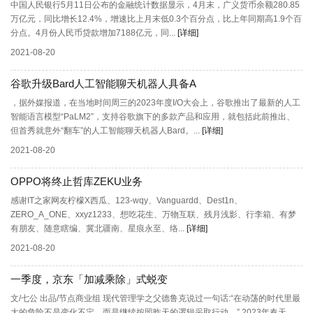
中国人民银行5月11日公布的金融统计数据显示，4月末，广义货币余额280.85
万亿元，同比增长12.4%，增速比上月末低0.3个百分点，比上年同期高1.9个百
分点。4月份人民币贷款增加7188亿元，同...
[详细]
2021-08-20
谷歌升级Bard人工智能聊天机器人具备A
，据外媒报道，在当地时间周三的2023年度I/O大会上，谷歌推出了最新的人工
智能语言模型“PaLM2”，支持谷歌旗下的多款产品和应用，就包括此前推出、
但首秀就意外“翻车”的人工智能聊天机器人Bard。...
[详细]
2021-08-20
OPPO将终止哲库ZEKU业务
感谢IT之家网友柠檬X西瓜、123-wqy、Vanguardd、Dest1n、
ZERO_A_ONE、xxyz1233、想吃花生、万物互联、残月浅影、行李箱、有梦
有朋友、随意瞎编、冀北疆南、星痕永至、络...
[详细]
2021-08-20
一季度，京东「加减乘除」式蜕变
文/七公 出品/节点商业组 现代管理学之父德鲁克说过一句话:“在动荡的时代里最
大的危险不是变化不定，而是继续按照昨天的逻辑采取行动。” 2023年春天，