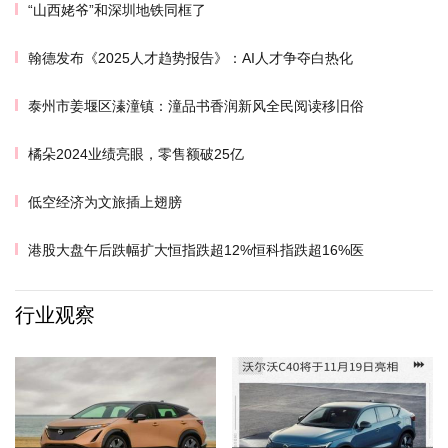
“山西姥爷”和深圳地铁同框了
翰德发布《2025人才趋势报告》：AI人才争夺白热化
泰州市姜堰区溱潼镇：潼品书香润新风全民阅读移旧俗
橘朵2024业绩亮眼，零售额破25亿
低空经济为文旅插上翅膀
港股大盘午后跌幅扩大恒指跌超12%恒科指跌超16%医
行业观察