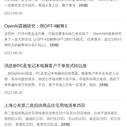
一切都在常态中回归，商场人来人往，餐厅要等...
[详细]
2021-08-20
OpenAI震撼研究：用GPT-4解释3
没想到，打开AI黑盒这件事，可能还要靠AI自己来实现了。 OpenAI的最新研究
来了一波大胆尝试: 让GPT-4去解释GPT-2的行为模式。 结果显示，超过1000个
神经元的解释得分在0.8以上...
[详细]
2021-08-20
消息称PC及笔记本电脑客户下单形式转以急
，据Digitimes报道，PC及笔记本电脑供应链透露，随着客户库存去化进入后
期，库存问题舒缓后，却忧心市场消费力道不振，导致库存再次堆高，因此下
单有偏向保守的趋势。不过，基于市场上仍有一定需求，因此...
[详细]
2021-08-20
上海公布第二批拟供商品住宅用地清单25宗
第二批拟供商品住宅用地项目清单涉10个区共计25宗地块，分布于浦东新区、
普陀区(1宗)、杨浦区(1宗)、闵行区(3宗)、宝山区(2宗)、嘉定区(3宗)、松江区
(3宗)、青浦区(3宗)、奉贤区(3宗)及...
[详细]