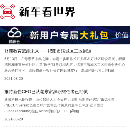
>
首页
品牌云集
财商教育赋能未来——绵阳市涪城区工区街道
5月13日，在母亲节来临之际，为进一步助推长虹儿童友好社区建设发展，积极
拓展和丰富长虹社区儿童“乐学”服务领域内容，绵阳市涪城区工区街道创改中心
联合长虹社区、绵阳市商业银行长虹国际城支行、涪城区暖心社...
[详细]
2021-08-20
推特新任CEO已从老东家辞职继任者已经就
新浪科技讯据报道，两位知情人士今日称，埃隆·马斯克已选定NBC环球
(NBCUniversal)负责全球广告和合作关系的董事长琳达·亚卡里诺
(LindaYaccarino)担任Twitter的新任CEO...
[详细]
2021-08-20